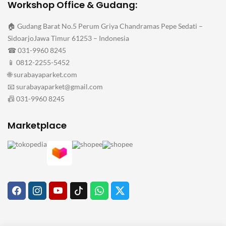
Workshop Office & Gudang:
🏠 Gudang Barat No.5 Perum Griya Chandramas Pepe Sedati –
SidoarjoJawa Timur 61253 – Indonesia
☎ 031-9960 8245
📱 0812-2255-5452
🌐 surabayaparket.com
📧 surabayaparket@gmail.com
📠 031-9960 8245
Marketplace