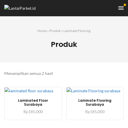
Home
»
Produk
»
Laminate Flooring
Produk
Diurutkan
Menampilkan semua 2 hasil
menurut
harga:
tinggi
ke
Laminated Floor
Laminate Flooring
Surabaya
Surabaya
rendah
Rp
185,000
Rp
185,000