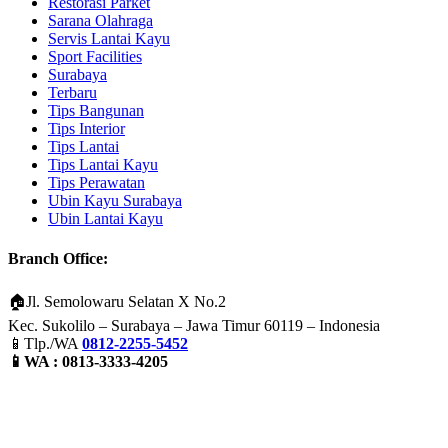
Restorasi Parket
Sarana Olahraga
Servis Lantai Kayu
Sport Facilities
Surabaya
Terbaru
Tips Bangunan
Tips Interior
Tips Lantai
Tips Lantai Kayu
Tips Perawatan
Ubin Kayu Surabaya
Ubin Lantai Kayu
Branch Office:
🏠Jl. Semolowaru Selatan X No.2
Kec. Sukolilo – Surabaya – Jawa Timur 60119 – Indonesia
📱Tlp./WA
0812-2255-5452
📱WA : 0813-3333-4205