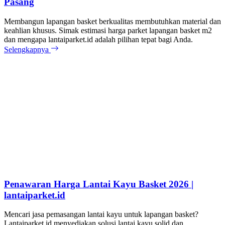
Pasang
Membangun lapangan basket berkualitas membutuhkan material dan
keahlian khusus. Simak estimasi harga parket lapangan basket m2
dan mengapa lantaiparket.id adalah pilihan tepat bagi Anda.
Selengkapnya
Penawaran Harga Lantai Kayu Basket 2026 |
lantaiparket.id
Mencari jasa pemasangan lantai kayu untuk lapangan basket?
Lantaiparket.id menyediakan solusi lantai kayu solid dan