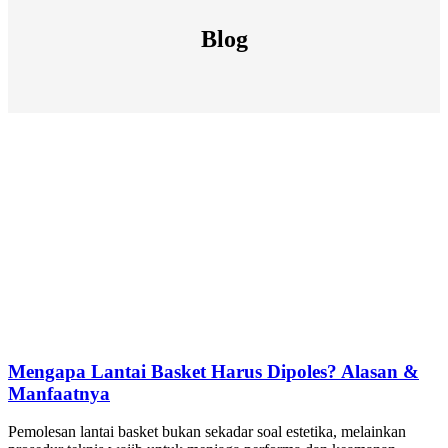
Blog
Mengapa Lantai Basket Harus Dipoles? Alasan &
Manfaatnya
Pemolesan lantai basket bukan sekadar soal estetika, melainkan