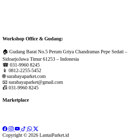
Workshop Office & Gudang:
🏠 Gudang Barat No.5 Perum Griya Chandramas Pepe Sedati –
SidoarjoJawa Timur 61253 – Indonesia
☎ 031-9960 8245
📱 0812-2255-5452
🌐 surabayaparket.com
📧 surabayaparket@gmail.com
📠 031-9960 8245
Marketplace
Copyright © 2026 LantaiParket.id