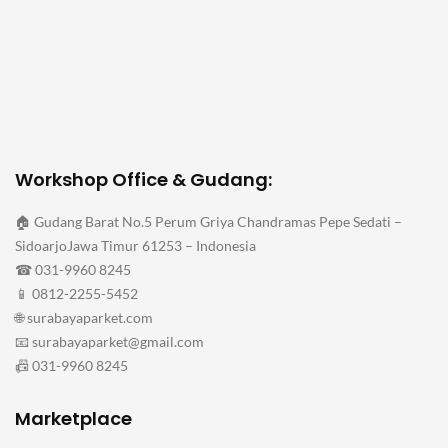
Workshop Office & Gudang:
🏠 Gudang Barat No.5 Perum Griya Chandramas Pepe Sedati –
SidoarjoJawa Timur 61253 – Indonesia
☎ 031-9960 8245
📱 0812-2255-5452
🌐 surabayaparket.com
📧 surabayaparket@gmail.com
📠 031-9960 8245
Marketplace