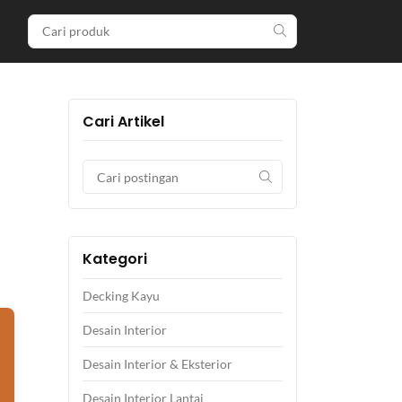
Cari Artikel
Kategori
Decking Kayu
Desain Interior
Desain Interior & Eksterior
Desain Interior Lantai