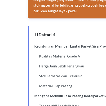
stok material berlebih dari proyek-proyek bes
baru dan sangat layak pakai…
Daftar Isi
Keuntungan Membeli Lantai Parket Sisa Pro
Kualitas Material Grade A
Harga Jauh Lebih Terjangkau
Stok Terbatas dan Eksklusif
Material Siap Pasang
Mengapa Memilih Jasa Pasang lantaiparket.i
Tenaga Ahli Spesialis Kayu