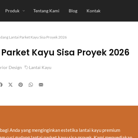
Produk
Tentang Kami
Blog
Kontak
dang Lantai Parket Kayu Sisa Proyek 2026
Parket Kayu Sisa Proyek 2026
erior Design
Lantai Kayu
as bagi Anda yang menginginkan estetika lantai kayu premium
ram cuci gudang lantai parket kayu sisa proyek. Kami menyediakan