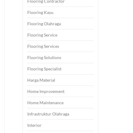
Flooring Contractor
Flooring Kayu
Flooring Olahraga
Flooring Service
Flooring Services
Flooring Solutions
Flooring Specialist
Harga Material
Home Improvement
Home Maintenance
Infrastruktur Olahraga
Interior