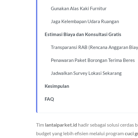
Gunakan Alas Kaki Furnitur
Jaga Kelembapan Udara Ruangan
Estimasi Biaya dan Konsultasi Gratis
Transparansi RAB (Rencana Anggaran Biay
Penawaran Paket Borongan Terima Beres
Jadwalkan Survey Lokasi Sekarang
Kesimpulan
FAQ
Tim
lantaiparket.id
hadir sebagai solusi cerdas
budget yang lebih efisien melalui program
cuci g