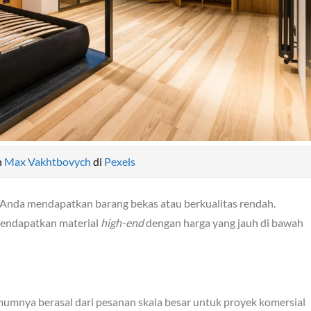
h
Max Vakhtbovych
di
Pexels
i Anda mendapatkan barang bekas atau berkualitas rendah.
 mendapatkan material
high-end
dengan harga yang jauh di bawah
mumnya berasal dari pesanan skala besar untuk proyek komersial