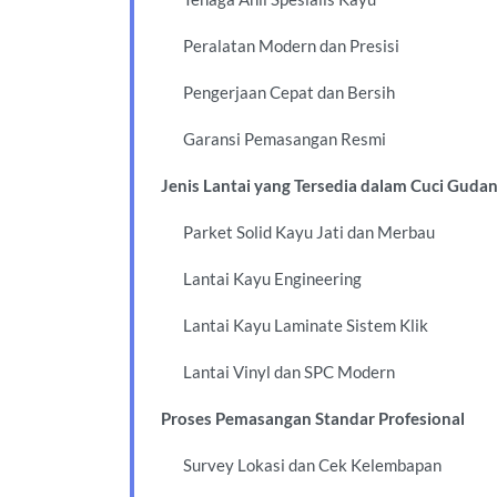
Peralatan Modern dan Presisi
Pengerjaan Cepat dan Bersih
Garansi Pemasangan Resmi
Jenis Lantai yang Tersedia dalam Cuci Guda
Parket Solid Kayu Jati dan Merbau
Lantai Kayu Engineering
Lantai Kayu Laminate Sistem Klik
Lantai Vinyl dan SPC Modern
Proses Pemasangan Standar Profesional
Survey Lokasi dan Cek Kelembapan