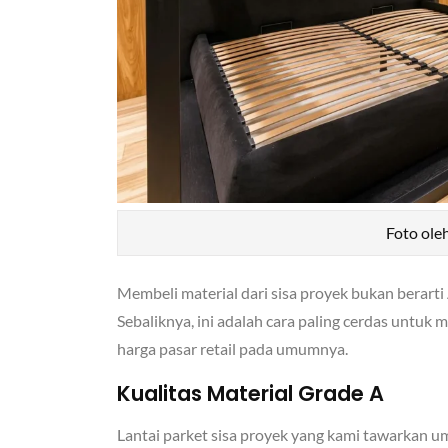
Foto ole
Membeli material dari sisa proyek bukan berart
Sebaliknya, ini adalah cara paling cerdas untuk
harga pasar retail pada umumnya.
Kualitas Material Grade A
Lantai parket sisa proyek yang kami tawarkan u