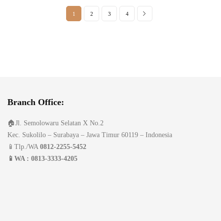
Rp650,0
1
2
3
4
Branch Office:
🏠Jl. Semolowaru Selatan X No.2
Kec. Sukolilo – Surabaya – Jawa Timur 60119 – Indonesia
📱Tlp./WA
0812-2255-5452
📱WA : 0813-3333-4205