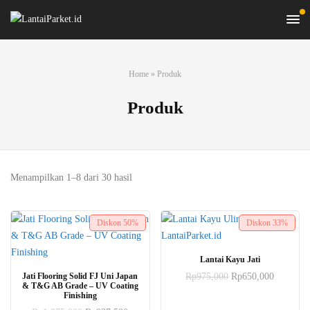
Home
»
Produk
Produk
Diurutkan
Menampilkan 1–8 dari 30 hasil
menurut
harga:
Diskon
50%
Diskon
33%
tinggi
ke
rendah
Lantai Kayu Jati
Harga
Harga
Jati Flooring Solid FJ Uni Japan
Rp
975,000
Rp
650,000
& T&G AB Grade – UV Coating
aslinya
saat
Finishing
adalah:
ini
Rp975,000.
adalah: