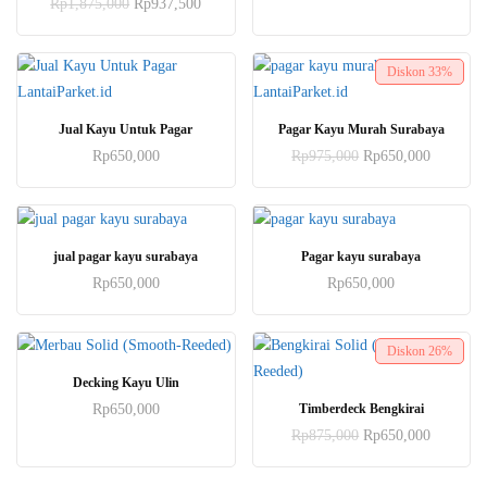
Harga
Harga
Rp
1,875,000
Rp
937,500
Rp650,0
aslinya
saat
adalah:
ini
Rp1,875,000.
adalah:
Rp937,500.
Diskon
33%
Jual Kayu Untuk Pagar
Pagar Kayu Murah Surabaya
Harga
Harga
Rp
650,000
Rp
975,000
Rp
650,000
aslinya
saat
adalah:
ini
Rp975,000.
adalah:
Rp650,0
jual pagar kayu surabaya
Pagar kayu surabaya
Rp
650,000
Rp
650,000
Diskon
26%
Decking Kayu Ulin
Timberdeck Bengkirai
Rp
650,000
Harga
Harga
Rp
875,000
Rp
650,000
aslinya
saat
adalah:
ini
Rp875,000.
adalah: