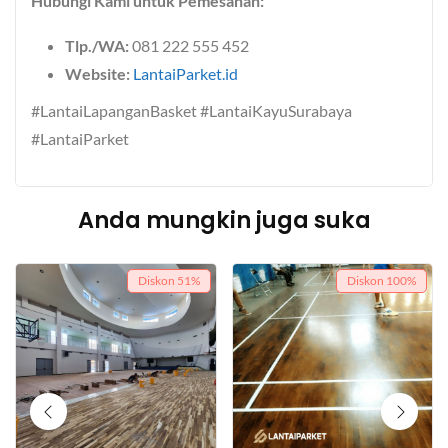
Hubungi Kami untuk Pemesanan:
Tlp./WA:
081 222 555 452
Website:
LantaiParket.id
#LantaiLapanganBasket #LantaiKayuSurabaya
#LantaiParket
Anda mungkin juga suka
Diskon
51%
Diskon
100%