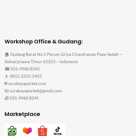
Workshop Office & Gudang:
🏠 Gudang Barat No.5 Perum Griya Chandramas Pepe Sedati –
SidoarjoJawa Timur 61253 – Indonesia
☎ 031-9960 8245
📱 0812-2255-5452
🌐 surabayaparket.com
📧 surabayaparket@gmail.com
📠 031-9960 8245
Marketplace