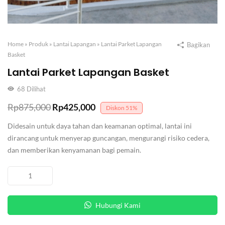
Home
»
Produk
»
Lantai Lapangan
»
Lantai Parket Lapangan
Bagikan
Basket
Lantai Parket Lapangan Basket
68
Dilihat
Harga
Harga
Rp
875,000
Rp
425,000
Diskon
51%
aslinya
saat
Didesain untuk daya tahan dan keamanan optimal, lantai ini
adalah:
ini
dirancang untuk menyerap guncangan, mengurangi risiko cedera,
dan memberikan kenyamanan bagi pemain.
Rp875,000.
adalah:
Rp425,000.
Kuantitas
Lantai
Parket
Hubungi Kami
Lapangan
Basket