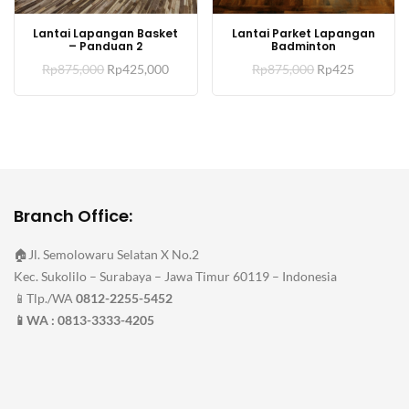
Lantai Lapangan Basket
Lantai Parket Lapangan
– Panduan 2
Badminton
Harga
Harga
Harga
Harga
Rp
875,000
Rp
425,000
Rp
875,000
Rp
425
aslinya
saat
aslinya
saat
adalah:
ini
adalah:
ini
Rp875,000.
adalah:
Rp875,000.
adalah:
Rp425,000.
Rp425.
Branch Office:
🏠Jl. Semolowaru Selatan X No.2
Kec. Sukolilo – Surabaya – Jawa Timur 60119 – Indonesia
📱Tlp./WA
0812-2255-5452
📱WA : 0813-3333-4205