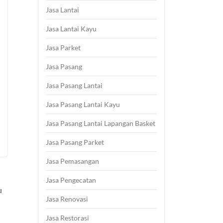
Jasa Lantai
Jasa Lantai Kayu
Jasa Parket
Jasa Pasang
Jasa Pasang Lantai
Jasa Pasang Lantai Kayu
Jasa Pasang Lantai Lapangan Basket
Jasa Pasang Parket
Jasa Pemasangan
Jasa Pengecatan
u
Jasa Renovasi
Jasa Restorasi