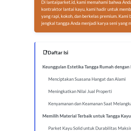
Di lantaiparket.id, kami memahami bahwa And
kontraktor lantai kayu, kami hadir untuk memb
yang rapi, kokoh, dan berkelas premium. Kami
jengkal tangga Anda menjadi karya seni yang
Daftar Isi
Keunggulan Estetika Tangga Rumah dengan 
Menciptakan Suasana Hangat dan Alami
Meningkatkan Nilai Jual Properti
Kenyamanan dan Keamanan Saat Melangk
Memilih Material Terbaik untuk Tangga Kay
Parket Kayu Solid untuk Durabilitas Maksi