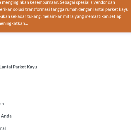
a menginginkan kesempurnaan. Sebagai spesialis vendor dan
erikan solusi transformasi tangga rumah dengan lantai parket kayu
 bukan sekadar tukang, melainkan mitra yang memastikan setiap
 meningkatkan…
Lantai Parket Kayu
ah
u Anda
mal