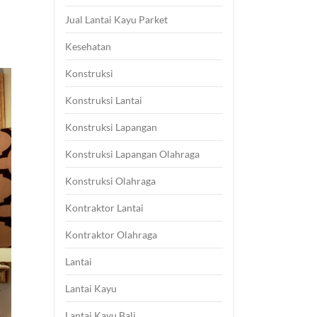
Jual Lantai Kayu Parket
Kesehatan
Konstruksi
Konstruksi Lantai
Konstruksi Lapangan
Konstruksi Lapangan Olahraga
Konstruksi Olahraga
Kontraktor Lantai
Kontraktor Olahraga
Lantai
Lantai Kayu
Lantai Kayu Bali