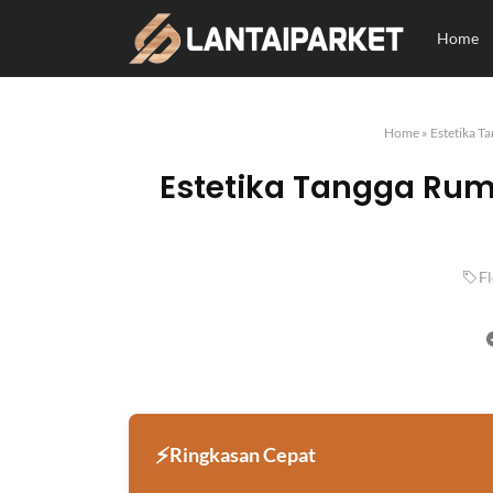
Home
Home
»
Estetika T
Estetika Tangga Rum
F
Ringkasan Cepat