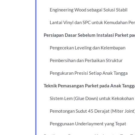
Engineering Wood sebagai Solusi Stabil
Lantai Vinyl dan SPC untuk Kemudahan Pe
Persiapan Dasar Sebelum Instalasi Parket p
Pengecekan Leveling dan Kelembapan
Pembersihan dan Perbaikan Struktur
Pengukuran Presisi Setiap Anak Tangga
Teknik Pemasangan Parket pada Anak Tangg
Sistem Lem (Glue Down) untuk Kekokohan
Pemotongan Sudut 45 Derajat (Miter Joint
Penggunaan Underlayment yang Tepat