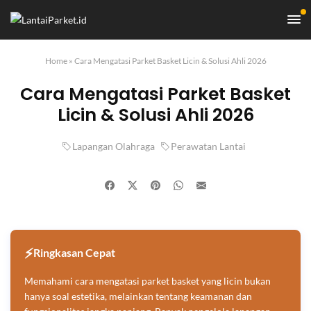
Home
»
Cara Mengatasi Parket Basket Licin & Solusi Ahli 2026
Cara Mengatasi Parket Basket
Licin & Solusi Ahli 2026
Lapangan Olahraga
Perawatan Lantai
Ringkasan Cepat
Memahami cara mengatasi parket basket yang licin bukan
hanya soal estetika, melainkan tentang keamanan dan