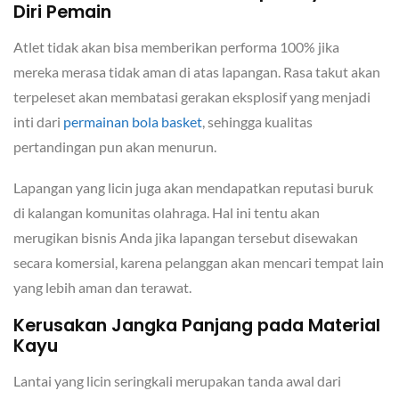
Diri Pemain
Atlet tidak akan bisa memberikan performa 100% jika
mereka merasa tidak aman di atas lapangan. Rasa takut akan
terpeleset akan membatasi gerakan eksplosif yang menjadi
inti dari
permainan bola basket
, sehingga kualitas
pertandingan pun akan menurun.
Lapangan yang licin juga akan mendapatkan reputasi buruk
di kalangan komunitas olahraga. Hal ini tentu akan
merugikan bisnis Anda jika lapangan tersebut disewakan
secara komersial, karena pelanggan akan mencari tempat lain
yang lebih aman dan terawat.
Kerusakan Jangka Panjang pada Material
Kayu
Lantai yang licin seringkali merupakan tanda awal dari