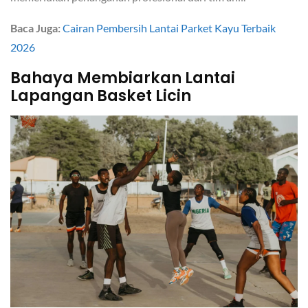
Baca Juga:
Cairan Pembersih Lantai Parket Kayu Terbaik
2026
Bahaya Membiarkan Lantai
Lapangan Basket Licin