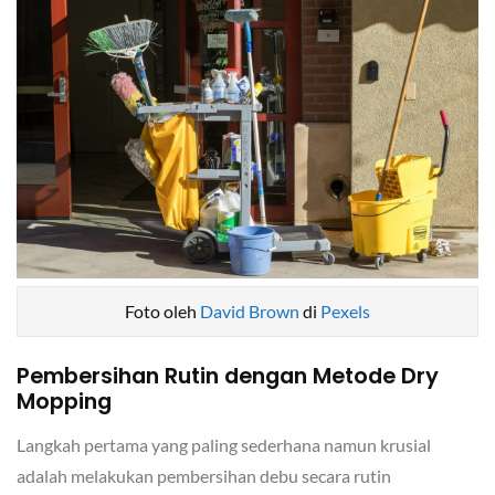
Foto oleh
David Brown
di
Pexels
Pembersihan Rutin dengan Metode Dry
Mopping
Langkah pertama yang paling sederhana namun krusial
adalah melakukan pembersihan debu secara rutin