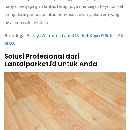
hanya menjaga grip lantai, tetapi juga mencegah kayu parket
mengalami pemuaian atau penyusutan yang ekstrem yang
bisa merusak instalasi.
Baca Juga:
Bahaya Air untuk Lantai Parket Kayu & Solusi Ahli
2026
Solusi Profesional dari
Lantaiparket.id untuk Anda