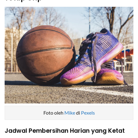
Foto oleh
Mike
di
Pexels
Jadwal Pembersihan Harian yang Ketat