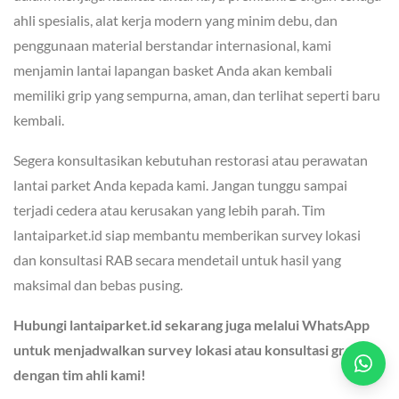
ahli spesialis, alat kerja modern yang minim debu, dan
penggunaan material berstandar internasional, kami
menjamin lantai lapangan basket Anda akan kembali
memiliki grip yang sempurna, aman, dan terlihat seperti baru
kembali.
Segera konsultasikan kebutuhan restorasi atau perawatan
lantai parket Anda kepada kami. Jangan tunggu sampai
terjadi cedera atau kerusakan yang lebih parah. Tim
lantaiparket.id siap membantu memberikan survey lokasi
dan konsultasi RAB secara mendetail untuk hasil yang
maksimal dan bebas pusing.
Hubungi lantaiparket.id sekarang juga melalui WhatsApp
untuk menjadwalkan survey lokasi atau konsultasi gratis
dengan tim ahli kami!