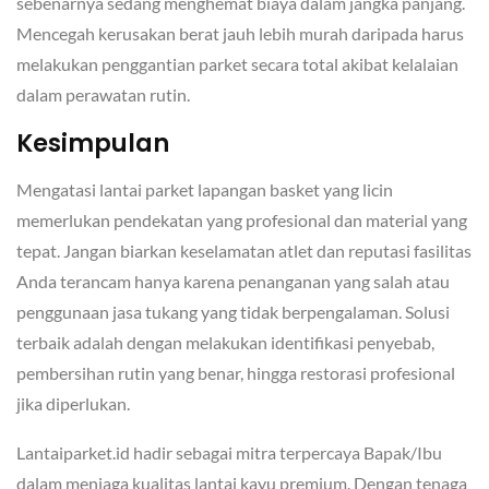
sebenarnya sedang menghemat biaya dalam jangka panjang.
Mencegah kerusakan berat jauh lebih murah daripada harus
melakukan penggantian parket secara total akibat kelalaian
dalam perawatan rutin.
Kesimpulan
Mengatasi lantai parket lapangan basket yang licin
memerlukan pendekatan yang profesional dan material yang
tepat. Jangan biarkan keselamatan atlet dan reputasi fasilitas
Anda terancam hanya karena penanganan yang salah atau
penggunaan jasa tukang yang tidak berpengalaman. Solusi
terbaik adalah dengan melakukan identifikasi penyebab,
pembersihan rutin yang benar, hingga restorasi profesional
jika diperlukan.
Lantaiparket.id hadir sebagai mitra terpercaya Bapak/Ibu
dalam menjaga kualitas lantai kayu premium. Dengan tenaga