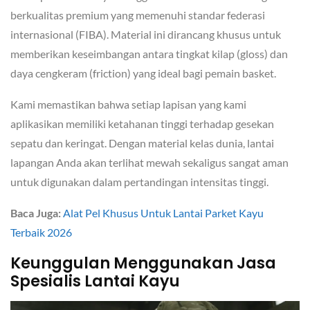
berkualitas premium yang memenuhi standar federasi
internasional (FIBA). Material ini dirancang khusus untuk
memberikan keseimbangan antara tingkat kilap (gloss) dan
daya cengkeram (friction) yang ideal bagi pemain basket.
Kami memastikan bahwa setiap lapisan yang kami
aplikasikan memiliki ketahanan tinggi terhadap gesekan
sepatu dan keringat. Dengan material kelas dunia, lantai
lapangan Anda akan terlihat mewah sekaligus sangat aman
untuk digunakan dalam pertandingan intensitas tinggi.
Baca Juga:
Alat Pel Khusus Untuk Lantai Parket Kayu
Terbaik 2026
Keunggulan Menggunakan Jasa
Spesialis Lantai Kayu