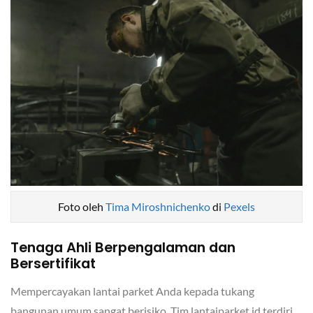
Foto oleh
Tima Miroshnichenko
di
Pexels
Tenaga Ahli Berpengalaman dan
Bersertifikat
Mempercayakan lantai parket Anda kepada tukang
bangunan umum sangat berisiko. Tim lantaiparket.id terdiri