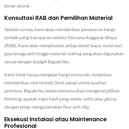
benar akurat.
Konsultasi RAB dan Pemilihan Material
Setelah survey, kami akan memberikan penawaran harga
terbaik yang transparan melalui Rencana Anggaran Biaya
(RAB). Kami akan menjelaskan setiap detail biaya, mulai dari
jasa tenaga ahli hingga material coating yang akan digunakan
sesuai dengan budget Bapak/Ibu.
Kami tidak hanya mengejar harga termurah, melainkan
memberikan nilai terbaik (best value) untuk kualitas
premium. Bapak/Ibu bebas berkonsultasi mengenai pilihan
finishing, apakah ingin hasil yang
matte
,
satin
, atau
glossy
dengan tetap mengutamakan fitur anti-slip.
Eksekusi Instalasi atau Maintenance
Profesional