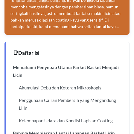
fungsionalitas jangka panjang. Banyak pengelola lapangan
mencoba mengatasinya dengan pembersihan biasa, namun
seringkali hasilnya justru membuat lantai semakin licin atau
bahkan merusak lapisan coating kayu yang sensitif. Di
lantaiparket.id, kami memahami bahwa setiap lantai kayu…
Daftar Isi
Memahami Penyebab Utama Parket Basket Menjadi
Licin
Akumulasi Debu dan Kotoran Mikroskopis
Penggunaan Cairan Pembersih yang Mengandung
Lilin
Kelembapan Udara dan Kondisi Lapisan Coating
Bahaya Membiarkan Lantai Lapangan Basket Licin