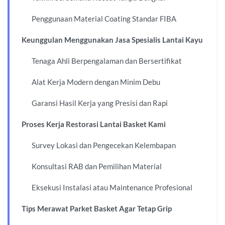
Penggunaan Material Coating Standar FIBA
Keunggulan Menggunakan Jasa Spesialis Lantai Kayu
Tenaga Ahli Berpengalaman dan Bersertifikat
Alat Kerja Modern dengan Minim Debu
Garansi Hasil Kerja yang Presisi dan Rapi
Proses Kerja Restorasi Lantai Basket Kami
Survey Lokasi dan Pengecekan Kelembapan
Konsultasi RAB dan Pemilihan Material
Eksekusi Instalasi atau Maintenance Profesional
Tips Merawat Parket Basket Agar Tetap Grip