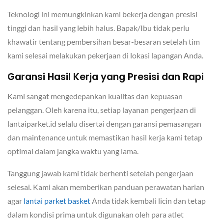
Teknologi ini memungkinkan kami bekerja dengan presisi
tinggi dan hasil yang lebih halus. Bapak/Ibu tidak perlu
khawatir tentang pembersihan besar-besaran setelah tim
kami selesai melakukan pekerjaan di lokasi lapangan Anda.
Garansi Hasil Kerja yang Presisi dan Rapi
Kami sangat mengedepankan kualitas dan kepuasan
pelanggan. Oleh karena itu, setiap layanan pengerjaan di
lantaiparket.id selalu disertai dengan garansi pemasangan
dan maintenance untuk memastikan hasil kerja kami tetap
optimal dalam jangka waktu yang lama.
Tanggung jawab kami tidak berhenti setelah pengerjaan
selesai. Kami akan memberikan panduan perawatan harian
agar
lantai parket basket
Anda tidak kembali licin dan tetap
dalam kondisi prima untuk digunakan oleh para atlet