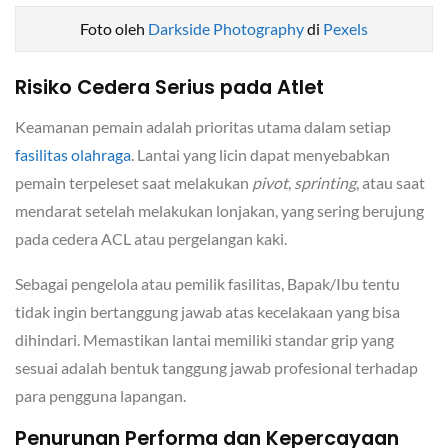
Foto oleh
Darkside Photography
di
Pexels
Risiko Cedera Serius pada Atlet
Keamanan pemain adalah prioritas utama dalam setiap
fasilitas olahraga
. Lantai yang licin dapat menyebabkan
pemain terpeleset saat melakukan
pivot
,
sprinting
, atau saat
mendarat setelah melakukan lonjakan, yang sering berujung
pada cedera ACL atau pergelangan kaki.
Sebagai pengelola atau pemilik fasilitas, Bapak/Ibu tentu
tidak ingin bertanggung jawab atas kecelakaan yang bisa
dihindari. Memastikan lantai memiliki standar grip yang
sesuai adalah bentuk tanggung jawab profesional terhadap
para pengguna lapangan.
Penurunan Performa dan Kepercayaan