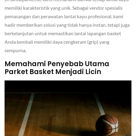
memiliki karakteristik yang unik. Sebagai vendor spesialis
pemasangan dan perawatan lantai kayu profesional, kami
hadir memberikan solusi yang tidak hanya instan, tetapi juga
berkelanjutan untuk memastikan lantai lapangan basket
Anda kembali memiliki daya cengkeram (grip) yang
sempurna.
Memahami Penyebab Utama
Parket Basket Menjadi Licin