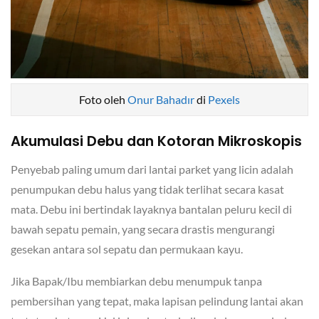
Foto oleh
Onur Bahadır
di
Pexels
Akumulasi Debu dan Kotoran Mikroskopis
Penyebab paling umum dari lantai parket yang licin adalah
penumpukan debu halus yang tidak terlihat secara kasat
mata. Debu ini bertindak layaknya bantalan peluru kecil di
bawah sepatu pemain, yang secara drastis mengurangi
gesekan antara sol sepatu dan permukaan kayu.
Jika Bapak/Ibu membiarkan debu menumpuk tanpa
pembersihan yang tepat, maka lapisan pelindung lantai akan