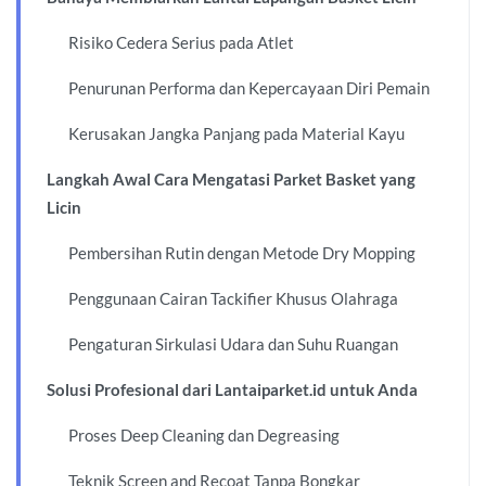
Risiko Cedera Serius pada Atlet
Penurunan Performa dan Kepercayaan Diri Pemain
Kerusakan Jangka Panjang pada Material Kayu
Langkah Awal Cara Mengatasi Parket Basket yang
Licin
Pembersihan Rutin dengan Metode Dry Mopping
Penggunaan Cairan Tackifier Khusus Olahraga
Pengaturan Sirkulasi Udara dan Suhu Ruangan
Solusi Profesional dari Lantaiparket.id untuk Anda
Proses Deep Cleaning dan Degreasing
Teknik Screen and Recoat Tanpa Bongkar