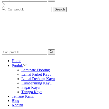
Search
Home
Produk
Laminate Flooring
Lantai Parket Kayu
Lantai Decking Kayu
Lumbersiring Kayu
Pagar Kayu
Tangga Kayu
Tentang Kami
Blog
Kontak