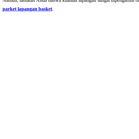
Namun, tahukah Anda bahwa kualitas lapangan sangat dipengaruhi oleh
parket lapangan basket
.