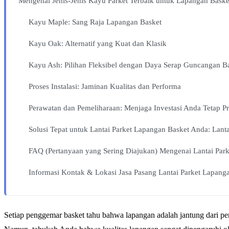
Mengenal Jenis-Jenis Kayu Parket Terbaik untuk Lapangan Baske
Kayu Maple: Sang Raja Lapangan Basket
Kayu Oak: Alternatif yang Kuat dan Klasik
Kayu Ash: Pilihan Fleksibel dengan Daya Serap Guncangan B
Proses Instalasi: Jaminan Kualitas dan Performa
Perawatan dan Pemeliharaan: Menjaga Investasi Anda Tetap P
Solusi Tepat untuk Lantai Parket Lapangan Basket Anda: Lanta
FAQ (Pertanyaan yang Sering Diajukan) Mengenai Lantai Par
Informasi Kontak & Lokasi Jasa Pasang Lantai Parket Lapang
Setiap penggemar basket tahu bahwa lapangan adalah jantung dari per