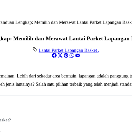
anduan Lengkap: Memilih dan Merawat Lantai Parket Lapangan Baske
kap: Memilih dan Merawat Lantai Parket Lapangan B
Lantai Parket Lapangan Basket
,
mainan. Lebih dari sekadar area bermain, lapangan adalah panggung tem
 jenis lantainya? Salah satu pilihan terbaik yang telah menjadi stand
asket?