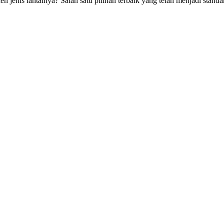
 jenis lantainya? Salah satu pilihan terbaik yang telah menjadi stan