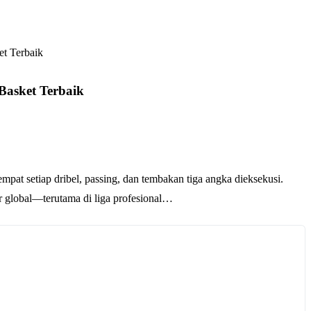
t Terbaik
asket Terbaik
pat setiap dribel, passing, dan tembakan tiga angka dieksekusi.
ar global—terutama di liga profesional…