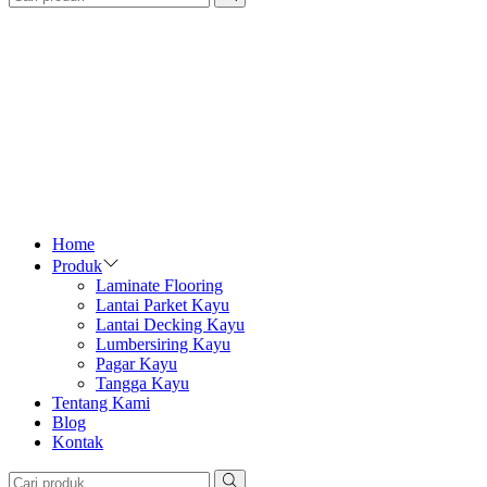
Home
Produk
Laminate Flooring
Lantai Parket Kayu
Lantai Decking Kayu
Lumbersiring Kayu
Pagar Kayu
Tangga Kayu
Tentang Kami
Blog
Kontak