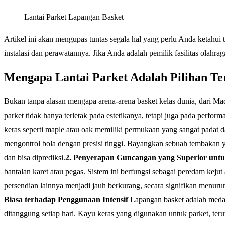
Lantai Parket Lapangan Basket
Artikel ini akan mengupas tuntas segala hal yang perlu Anda ketahui t
instalasi dan perawatannya. Jika Anda adalah pemilik fasilitas olahr
Mengapa Lantai Parket Adalah Pilihan Te
Bukan tanpa alasan mengapa arena-arena basket kelas dunia, dari Ma
parket tidak hanya terletak pada estetikanya, tetapi juga pada perf
keras seperti maple atau oak memiliki permukaan yang sangat padat 
mengontrol bola dengan presisi tinggi. Bayangkan sebuah tembakan y
dan bisa diprediksi.
2. Penyerapan Guncangan yang Superior un
bantalan karet atau pegas. Sistem ini berfungsi sebagai peredam keju
persendian lainnya menjadi jauh berkurang, secara signifikan menurunk
Biasa terhadap Penggunaan Intensif
Lapangan basket adalah medan 
ditanggung setiap hari. Kayu keras yang digunakan untuk parket, te