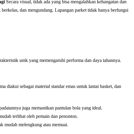
ngi
Secara visual, tidak ada yang bisa mengalahkan kehangatan dan
l, berkelas, dan mengundang. Lapangan parket tidak hanya berfungsi
arakteristik unik yang memengaruhi performa dan daya tahannya.
a diakui sebagai material standar emas untuk lantai basket, dan
padatannya juga memastikan pantulan bola yang ideal.
udah terlihat oleh pemain dan penonton.
idak mudah melengkung atau memuai.