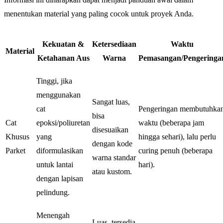
menentukan material yang paling cocok untuk proyek Anda.
Kekuatan &
Ketersediaan
Waktu
Material
Ketahanan Aus
Warna
Pemasangan/Pengeringa
Tinggi, jika
menggunakan
Sangat luas,
cat
Pengeringan membutuhka
bisa
Cat
epoksi/poliuretan
waktu (beberapa jam
disesuaikan
Khusus
yang
hingga sehari), lalu perlu
dengan kode
Parket
diformulasikan
curing penuh (beberapa
warna standar
untuk lantai
hari).
atau kustom.
dengan lapisan
pelindung.
Menengah
Luas, tersedia