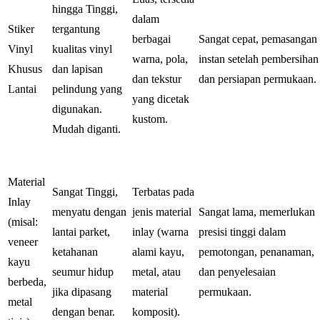
hingga Tinggi,
dalam
Stiker
tergantung
berbagai
Sangat cepat, pemasangan
Vinyl
kualitas vinyl
warna, pola,
instan setelah pembersihan
Khusus
dan lapisan
dan tekstur
dan persiapan permukaan.
Lantai
pelindung yang
yang dicetak
digunakan.
kustom.
Mudah diganti.
Material
Sangat Tinggi,
Terbatas pada
Inlay
menyatu dengan
jenis material
Sangat lama, memerlukan
(misal:
lantai parket,
inlay (warna
presisi tinggi dalam
veneer
ketahanan
alami kayu,
pemotongan, penanaman,
kayu
seumur hidup
metal, atau
dan penyelesaian
berbeda,
jika dipasang
material
permukaan.
metal
dengan benar.
komposit).