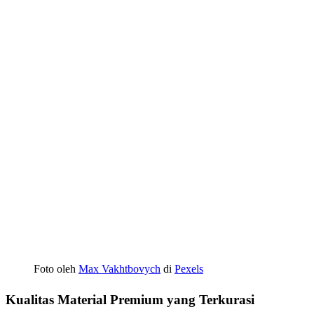
Foto oleh
Max Vakhtbovych
di
Pexels
Kualitas Material Premium yang Terkurasi