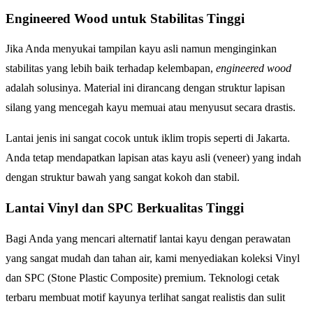
Engineered Wood untuk Stabilitas Tinggi
Jika Anda menyukai tampilan kayu asli namun menginginkan
stabilitas yang lebih baik terhadap kelembapan,
engineered wood
adalah solusinya. Material ini dirancang dengan struktur lapisan
silang yang mencegah kayu memuai atau menyusut secara drastis.
Lantai jenis ini sangat cocok untuk iklim tropis seperti di Jakarta.
Anda tetap mendapatkan lapisan atas kayu asli (veneer) yang indah
dengan struktur bawah yang sangat kokoh dan stabil.
Lantai Vinyl dan SPC Berkualitas Tinggi
Bagi Anda yang mencari alternatif lantai kayu dengan perawatan
yang sangat mudah dan tahan air, kami menyediakan koleksi Vinyl
dan SPC (Stone Plastic Composite) premium. Teknologi cetak
terbaru membuat motif kayunya terlihat sangat realistis dan sulit