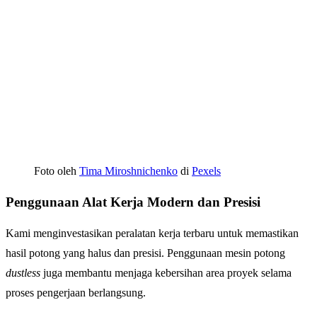
Foto oleh
Tima Miroshnichenko
di
Pexels
Penggunaan Alat Kerja Modern dan Presisi
Kami menginvestasikan peralatan kerja terbaru untuk memastikan
hasil potong yang halus dan presisi. Penggunaan mesin potong
dustless
juga membantu menjaga kebersihan area proyek selama
proses pengerjaan berlangsung.