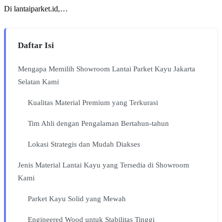
Di lantaiparket.id,…
Daftar Isi
Mengapa Memilih Showroom Lantai Parket Kayu Jakarta
Selatan Kami
Kualitas Material Premium yang Terkurasi
Tim Ahli dengan Pengalaman Bertahun-tahun
Lokasi Strategis dan Mudah Diakses
Jenis Material Lantai Kayu yang Tersedia di Showroom
Kami
Parket Kayu Solid yang Mewah
Engineered Wood untuk Stabilitas Tinggi