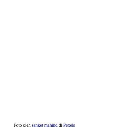
Foto oleh
sanket mahind
di
Pexels