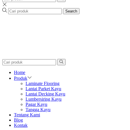
Search
Home
Produk
Laminate Flooring
Lantai Parket Kayu
Lantai Decking Kayu
Lumbersiring Kayu
Pagar Kayu
Tangga Kayu
Tentang Kami
Blog
Kontak