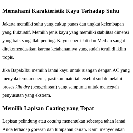
Memahami Karakteristik Kayu Terhadap Suhu
Jakarta memiliki suhu yang cukup panas dan tingkat kelembapan
yang fluktuatif. Memilih jenis kayu yang memiliki stabilitas dimensi
yang baik sangatlah penting. Kayu seperti Jati dan Merbau sangat
direkomendasikan karena ketahanannya yang sudah teruji di iklim
tropis.
Jika Bapak/Ibu memilih lantai kayu untuk ruangan dengan AC yang
menyala terus-menerus, pastikan material tersebut sudah melalui
proses
kiln dry
(pengeringan) yang sempurna untuk mencegah
penyusutan yang ekstrem.
Memilih Lapisan Coating yang Tepat
Lapisan pelindung atau
coating
menentukan seberapa tahan lantai
Anda terhadap goresan dan tumpahan cairan. Kami menyediakan