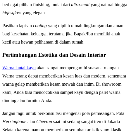
berbagai pilihan finishing, mulai dari
ultra-matt
yang natural hingga
high-gloss
yang elegan.
Pastikan lapisan
coating
yang dipilih ramah lingkungan dan aman
bagi kesehatan keluarga, terutama jika Bapak/Ibu memiliki anak
kecil atau hewan peliharaan di dalam rumah.
Pertimbangan Estetika dan Desain Interior
Warna lantai kayu
akan sangat mempengaruhi suasana ruangan.
Warna terang dapat memberikan kesan luas dan modern, sementara
warna gelap memberikan kesan mewah dan intim. Di showroom
kami, Anda bisa mencocokkan sampel kayu dengan palet warna
dinding atau furnitur Anda.
Jangan ragu untuk berkonsultasi mengenai pola pemasangan. Pola
Herringbone
atau
Chevron
saat ini sedang sangat tren di Jakarta
Selatan karena mampu memberikan sentuhan artistik yang klasik