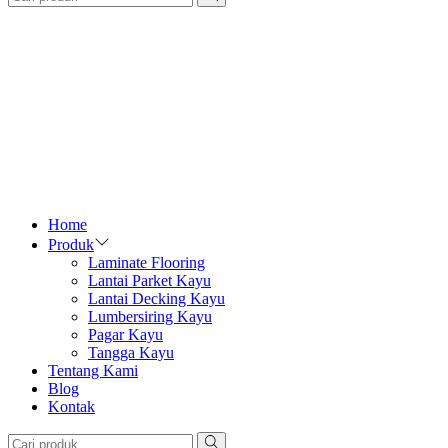
Home
Produk
Laminate Flooring
Lantai Parket Kayu
Lantai Decking Kayu
Lumbersiring Kayu
Pagar Kayu
Tangga Kayu
Tentang Kami
Blog
Kontak