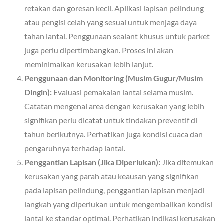
retakan dan goresan kecil. Aplikasi lapisan pelindung
atau pengisi celah yang sesuai untuk menjaga daya
tahan lantai. Penggunaan sealant khusus untuk parket
juga perlu dipertimbangkan. Proses ini akan
meminimalkan kerusakan lebih lanjut.
Penggunaan dan Monitoring (Musim Gugur/Musim
Dingin):
Evaluasi pemakaian lantai selama musim.
Catatan mengenai area dengan kerusakan yang lebih
signifikan perlu dicatat untuk tindakan preventif di
tahun berikutnya. Perhatikan juga kondisi cuaca dan
pengaruhnya terhadap lantai.
Penggantian Lapisan (Jika Diperlukan):
Jika ditemukan
kerusakan yang parah atau keausan yang signifikan
pada lapisan pelindung, penggantian lapisan menjadi
langkah yang diperlukan untuk mengembalikan kondisi
lantai ke standar optimal. Perhatikan indikasi kerusakan