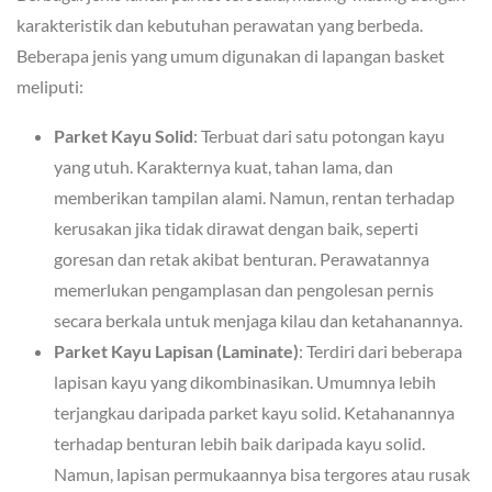
karakteristik dan kebutuhan perawatan yang berbeda.
Beberapa jenis yang umum digunakan di lapangan basket
meliputi:
Parket Kayu Solid
: Terbuat dari satu potongan kayu
yang utuh. Karakternya kuat, tahan lama, dan
memberikan tampilan alami. Namun, rentan terhadap
kerusakan jika tidak dirawat dengan baik, seperti
goresan dan retak akibat benturan. Perawatannya
memerlukan pengamplasan dan pengolesan pernis
secara berkala untuk menjaga kilau dan ketahanannya.
Parket Kayu Lapisan (Laminate)
: Terdiri dari beberapa
lapisan kayu yang dikombinasikan. Umumnya lebih
terjangkau daripada parket kayu solid. Ketahanannya
terhadap benturan lebih baik daripada kayu solid.
Namun, lapisan permukaannya bisa tergores atau rusak