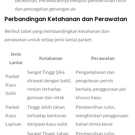
berlebihan. Perawatannya meliputi pembersihan rutin
dan pencegahan genangan air.
Perbandingan Ketahanan dan Perawatan
Berikut tabel yang membandingkan ketahanan dan
perawatan untuk setiap jenis lantai parket:
Jenis
Ketahanan
Perawatan
Lantai
Sangat Tinggi (jika
Pengamplasan dan
Parket
dirawat dengan baik),
pengolesan pernis
Kayu
rentan terhadap
berkala, penggunaan pel
Solid
goresan dan retak
khusus kayu
Parket
Tinggi, lebih tahan
Pembersihan rutin,
Kayu
terhadap benturan
menghindari penggunaan
Lapisan
daripada kayu solid
bahan kimia keras
Sangat Tinggi, tahan
Pembersihan rutin,