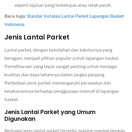
seperti lapisan yang terkelupas atau retak parah.
Baca Juga:
Standar Instalasi Lantai Parket Lapangan Basket
Indonesia
Jenis Lantai Parket
Lantai parket, dengan keindahan dan teksturnya yang
beragam, menjadi pilihan populer untuk lapangan basket.
Pemeliharaan yang tepat sangat penting untuk menjaga
kualitas dan daya tahannya dalam jangka panjang.
Perbedaan jenis parket memengaruhi perawatan dan
ketahanannya terhadap penggunaan intensif di lapangan
basket.
Jenis Lantai Parket yang Umum
Digunakan
Berbagai jenis lantai parket tersedia, masing-masing dengan