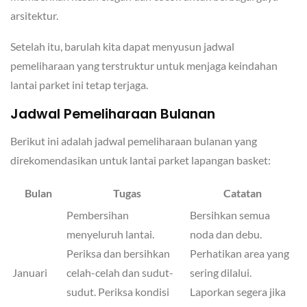
arsitektur.
Setelah itu, barulah kita dapat menyusun jadwal
pemeliharaan yang terstruktur untuk menjaga keindahan
lantai parket ini tetap terjaga.
Jadwal Pemeliharaan Bulanan
Berikut ini adalah jadwal pemeliharaan bulanan yang
direkomendasikan untuk lantai parket lapangan basket:
Bulan
Tugas
Catatan
Pembersihan
Bersihkan semua
menyeluruh lantai.
noda dan debu.
Periksa dan bersihkan
Perhatikan area yang
Januari
celah-celah dan sudut-
sering dilalui.
sudut. Periksa kondisi
Laporkan segera jika