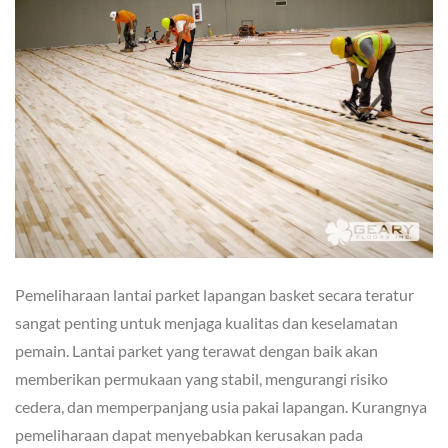
Pemeliharaan lantai parket lapangan basket secara teratur
sangat penting untuk menjaga kualitas dan keselamatan
pemain. Lantai parket yang terawat dengan baik akan
memberikan permukaan yang stabil, mengurangi risiko
cedera, dan memperpanjang usia pakai lapangan. Kurangnya
pemeliharaan dapat menyebabkan kerusakan pada