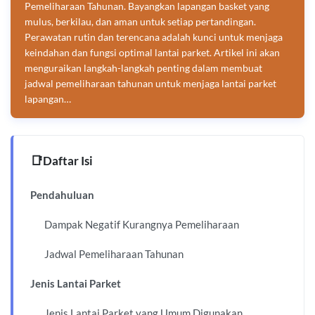
Pemeliharaan Tahunan. Bayangkan lapangan basket yang
mulus, berkilau, dan aman untuk setiap pertandingan.
Perawatan rutin dan terencana adalah kunci untuk menjaga
keindahan dan fungsi optimal lantai parket. Artikel ini akan
menguraikan langkah-langkah penting dalam membuat
jadwal pemeliharaan tahunan untuk menjaga lantai parket
lapangan…
Daftar Isi
Pendahuluan
Dampak Negatif Kurangnya Pemeliharaan
Jadwal Pemeliharaan Tahunan
Jenis Lantai Parket
Jenis Lantai Parket yang Umum Digunakan