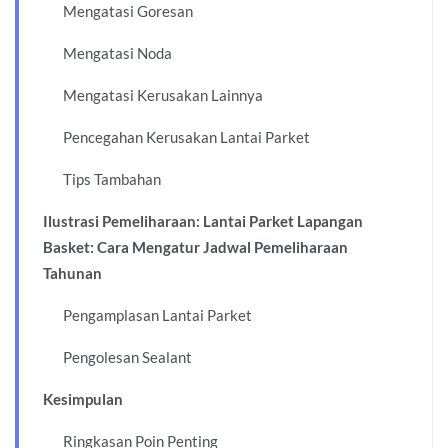
Mengatasi Goresan
Mengatasi Noda
Mengatasi Kerusakan Lainnya
Pencegahan Kerusakan Lantai Parket
Tips Tambahan
Ilustrasi Pemeliharaan: Lantai Parket Lapangan
Basket: Cara Mengatur Jadwal Pemeliharaan
Tahunan
Pengamplasan Lantai Parket
Pengolesan Sealant
Kesimpulan
Ringkasan Poin Penting