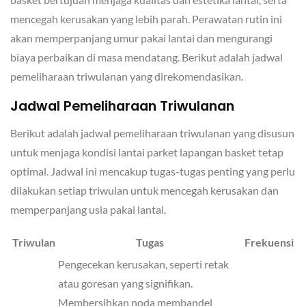
mencegah kerusakan yang lebih parah. Perawatan rutin ini
akan memperpanjang umur pakai lantai dan mengurangi
biaya perbaikan di masa mendatang. Berikut adalah jadwal
pemeliharaan triwulanan yang direkomendasikan.
Jadwal Pemeliharaan Triwulanan
Berikut adalah jadwal pemeliharaan triwulanan yang disusun
untuk menjaga kondisi lantai parket lapangan basket tetap
optimal. Jadwal ini mencakup tugas-tugas penting yang perlu
dilakukan setiap triwulan untuk mencegah kerusakan dan
memperpanjang usia pakai lantai.
Triwulan
Tugas
Frekuensi
Pengecekan kerusakan, seperti retak
atau goresan yang signifikan.
Membersihkan noda membandel