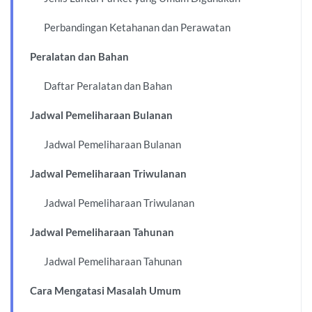
Perbandingan Ketahanan dan Perawatan
Peralatan dan Bahan
Daftar Peralatan dan Bahan
Jadwal Pemeliharaan Bulanan
Jadwal Pemeliharaan Bulanan
Jadwal Pemeliharaan Triwulanan
Jadwal Pemeliharaan Triwulanan
Jadwal Pemeliharaan Tahunan
Jadwal Pemeliharaan Tahunan
Cara Mengatasi Masalah Umum