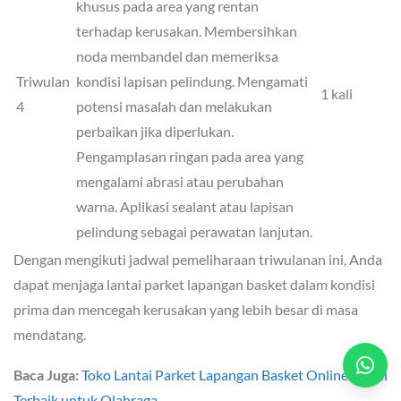
khusus pada area yang rentan
terhadap kerusakan. Membersihkan
noda membandel dan memeriksa
Triwulan
kondisi lapisan pelindung. Mengamati
1 kali
4
potensi masalah dan melakukan
perbaikan jika diperlukan.
Pengamplasan ringan pada area yang
mengalami abrasi atau perubahan
warna. Aplikasi sealant atau lapisan
pelindung sebagai perawatan lanjutan.
Dengan mengikuti jadwal pemeliharaan triwulanan ini, Anda
dapat menjaga lantai parket lapangan basket dalam kondisi
prima dan mencegah kerusakan yang lebih besar di masa
mendatang.
Baca Juga:
Toko Lantai Parket Lapangan Basket Online Solusi
Terbaik untuk Olahraga