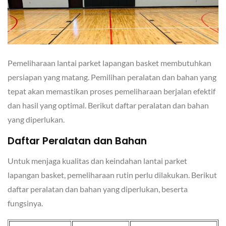
Pemeliharaan lantai parket lapangan basket membutuhkan
persiapan yang matang. Pemilihan peralatan dan bahan yang
tepat akan memastikan proses pemeliharaan berjalan efektif
dan hasil yang optimal. Berikut daftar peralatan dan bahan
yang diperlukan.
Daftar Peralatan dan Bahan
Untuk menjaga kualitas dan keindahan lantai parket
lapangan basket, pemeliharaan rutin perlu dilakukan. Berikut
daftar peralatan dan bahan yang diperlukan, beserta
fungsinya.