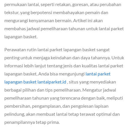
permukaan lantai, seperti retakan, goresan, atau perubahan
tekstur, yang berpotensi membahayakan pemain dan
mengurangi kenyamanan bermain. Artikel ini akan
membahas jadwal pemeliharaan tahunan untuk lantai parket
lapangan basket.
Perawatan rutin lantai parket lapangan basket sangat
penting untuk menjaga keindahan dan daya tahannya. Untuk
informasi lebih lanjut tentang jenis dan kualitas lantai parket
lapangan basket, Anda bisa mengunjungi
lantai parket
lapangan basket lantaiparket.id
, situs yang menyediakan
berbagai pilihan dan tips pemeliharaan. Mengatur jadwal
pemeliharaan tahunan yang terencana dengan baik, meliputi
pembersihan, pengamplasan, dan pengolesan lapisan
pelindung, akan membuat lantai tetap terawat optimal dan
penampilannya tetap prima.