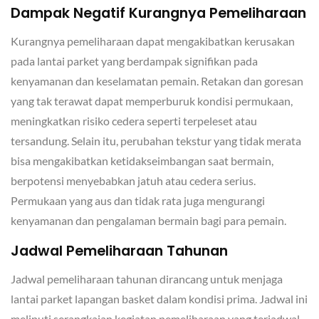
Dampak Negatif Kurangnya Pemeliharaan
Kurangnya pemeliharaan dapat mengakibatkan kerusakan
pada lantai parket yang berdampak signifikan pada
kenyamanan dan keselamatan pemain. Retakan dan goresan
yang tak terawat dapat memperburuk kondisi permukaan,
meningkatkan risiko cedera seperti terpeleset atau
tersandung. Selain itu, perubahan tekstur yang tidak merata
bisa mengakibatkan ketidakseimbangan saat bermain,
berpotensi menyebabkan jatuh atau cedera serius.
Permukaan yang aus dan tidak rata juga mengurangi
kenyamanan dan pengalaman bermain bagi para pemain.
Jadwal Pemeliharaan Tahunan
Jadwal pemeliharaan tahunan dirancang untuk menjaga
lantai parket lapangan basket dalam kondisi prima. Jadwal ini
meliputi serangkaian kegiatan pemeliharaan yang terjadwal,