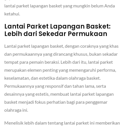
lantai parket lapangan basket yang mungkin belum Anda
ketahui.
Lantai Parket Lapangan Basket:
Lebih dari Sekedar Permukaan
Lantai parket lapangan basket, dengan coraknya yang khas
dan permukaannya yang dirancang khusus, bukan sekadar
tempat para pemain beraksi. Lebih dari itu, lantai parket
merupakan elemen penting yang memengaruhi performa,
keselamatan, dan estetika dalam olahraga basket.
Permukaannya yang responsif dan tahan lama, serta
desainnya yang estetis, membuat lantai parket lapangan
basket menjadi fokus perhatian bagi para penggemar
olahraga ini.
Menelisik lebih dalam tentang lantai parket ini memberikan