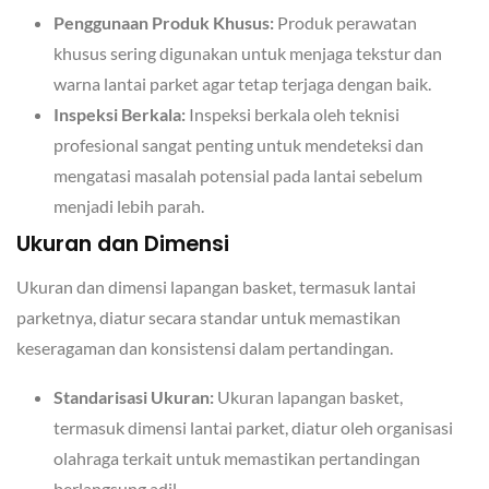
Penggunaan Produk Khusus:
Produk perawatan
khusus sering digunakan untuk menjaga tekstur dan
warna lantai parket agar tetap terjaga dengan baik.
Inspeksi Berkala:
Inspeksi berkala oleh teknisi
profesional sangat penting untuk mendeteksi dan
mengatasi masalah potensial pada lantai sebelum
menjadi lebih parah.
Ukuran dan Dimensi
Ukuran dan dimensi lapangan basket, termasuk lantai
parketnya, diatur secara standar untuk memastikan
keseragaman dan konsistensi dalam pertandingan.
Standarisasi Ukuran:
Ukuran lapangan basket,
termasuk dimensi lantai parket, diatur oleh organisasi
olahraga terkait untuk memastikan pertandingan
berlangsung adil.