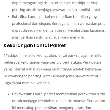
dapat mengurangi risiko terpeleset, meskipun tetap
penting untuk menjaga perawatan dan kondisi lantai.
Estetika
: Lantai parket memberikan tampilan yang
profesional dan elegan. Berbagai pilihan warna dan pola
dapat disesuaikan dengan desain keseluruhan lapangan,
memberikan sentuhan visual yang menarik.
Kekurangan Lantai Parket
Meskipun memiliki keunggulan, lantai parket juga memiliki
beberapa kekurangan yang perlu diperhatikan. Perawatan
yang intensif dan biaya yang relatif tinggi adalah beberapa
pertimbangan penting. Ketersediaan jenis parket tertentu
juga dapat menjadi kendala.
Perawatan
: Lantai parket memerlukan perawatan rutin
untuk menjaga keindahan dan performanya. Perawatan
ini mencakup pembersihan, pengamplasan, dan