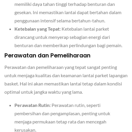
memiliki daya tahan tinggi terhadap benturan dan
gesekan. Ini memastikan lantai dapat bertahan dalam
penggunaan intensif selama bertahun-tahun.
Ketebalan yang Tepat:
Ketebalan lantai parket
dirancang untuk menyerap sebagian energi dari
benturan dan memberikan perlindungan bagi pemain.
Perawatan dan Pemeliharaan
Perawatan dan pemeliharaan yang tepat sangat penting
untuk menjaga kualitas dan keamanan lantai parket lapangan
basket. Hal ini akan memastikan lantai tetap dalam kondisi
optimal untuk jangka waktu yang lama.
Perawatan Rutin:
Perawatan rutin, seperti
pembersihan dan pengamplasan, penting untuk
menjaga permukaan tetap rata dan mencegah
kerusakan.