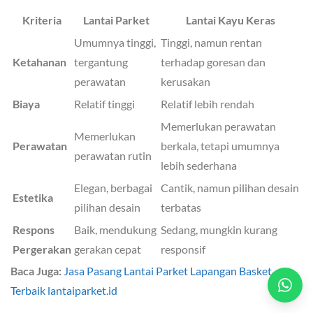
Kriteria
Lantai Parket
Lantai Kayu Keras
Umumnya tinggi,
Tinggi, namun rentan
Ketahanan
tergantung
terhadap goresan dan
perawatan
kerusakan
Biaya
Relatif tinggi
Relatif lebih rendah
Memerlukan perawatan
Memerlukan
Perawatan
berkala, tetapi umumnya
perawatan rutin
lebih sederhana
Elegan, berbagai
Cantik, namun pilihan desain
Estetika
pilihan desain
terbatas
Respons
Baik, mendukung
Sedang, mungkin kurang
Pergerakan
gerakan cepat
responsif
Baca Juga:
Jasa Pasang Lantai Parket Lapangan Basket
Terbaik lantaiparket.id