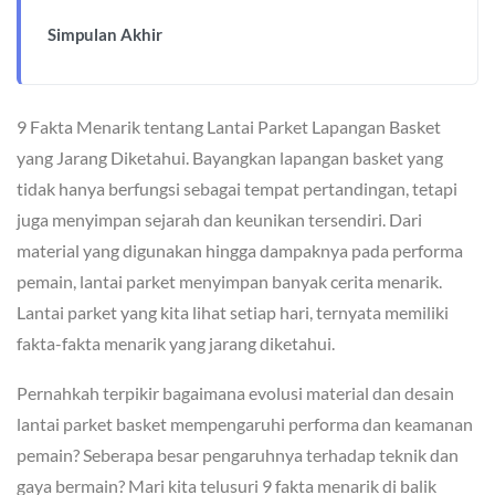
Simpulan Akhir
9 Fakta Menarik tentang Lantai Parket Lapangan Basket
yang Jarang Diketahui. Bayangkan lapangan basket yang
tidak hanya berfungsi sebagai tempat pertandingan, tetapi
juga menyimpan sejarah dan keunikan tersendiri. Dari
material yang digunakan hingga dampaknya pada performa
pemain, lantai parket menyimpan banyak cerita menarik.
Lantai parket yang kita lihat setiap hari, ternyata memiliki
fakta-fakta menarik yang jarang diketahui.
Pernahkah terpikir bagaimana evolusi material dan desain
lantai parket basket mempengaruhi performa dan keamanan
pemain? Seberapa besar pengaruhnya terhadap teknik dan
gaya bermain? Mari kita telusuri 9 fakta menarik di balik