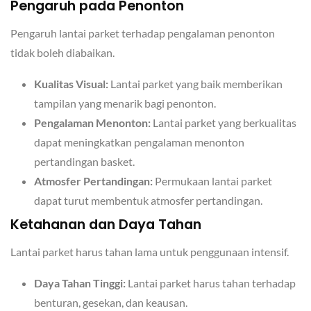
Pengaruh pada Penonton
Pengaruh lantai parket terhadap pengalaman penonton
tidak boleh diabaikan.
Kualitas Visual:
Lantai parket yang baik memberikan
tampilan yang menarik bagi penonton.
Pengalaman Menonton:
Lantai parket yang berkualitas
dapat meningkatkan pengalaman menonton
pertandingan basket.
Atmosfer Pertandingan:
Permukaan lantai parket
dapat turut membentuk atmosfer pertandingan.
Ketahanan dan Daya Tahan
Lantai parket harus tahan lama untuk penggunaan intensif.
Daya Tahan Tinggi:
Lantai parket harus tahan terhadap
benturan, gesekan, dan keausan.