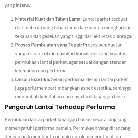
yang intens.
Material Kuat dan Tahan Lama:
Lantai parket terbuat
dari material yang tahan lama dan mampu menghadapi
tekanan dan gesekan yang tinggi dari aktivitas olahraga.
Proses Pembuatan yang Tepat:
Proses pembuatan
yang terkontrol memastikan konsistensi dan kualitas
permukaan lantai parket, agar sesuai dengan standar
keamanan dan performa.
Desain Estetika:
Selain performa, desain lantai parket
juga perlu mempertimbangkan aspek estetika, sehingga
menambah keindahan dan daya tarik lapangan basket.
Pengaruh Lantai Terhadap Performa
Permukaan lantai parket lapangan basket secara langsung
memengaruhi performa pemain. Permukaan yang dirancang
dengan baik membantu pemain untuk mengoptimalkan