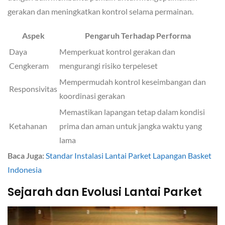
gerakan dan meningkatkan kontrol selama permainan.
Aspek
Pengaruh Terhadap Performa
Daya
Memperkuat kontrol gerakan dan
Cengkeram
mengurangi risiko terpeleset
Mempermudah kontrol keseimbangan dan
Responsivitas
koordinasi gerakan
Memastikan lapangan tetap dalam kondisi
Ketahanan
prima dan aman untuk jangka waktu yang
lama
Baca Juga:
Standar Instalasi Lantai Parket Lapangan Basket
Indonesia
Sejarah dan Evolusi Lantai Parket