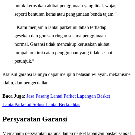
untuk kerusakan akibat penggunaan yang tidak wajar,
seperti benturan keras atau penggunaan benda tajam.”
“Kami menjamin lantai parket ini tahan terhadap
gesekan dan goresan ringan selama penggunaan
normal. Garansi tidak mencakup kerusakan akibat
tumpahan kimia atau penggunaan yang tidak sesuai
petunjuk.”
Klausul garansi lainnya dapat meliputi batasan wilayah, mekanisme
klaim, dan pengecualian.
Baca Juga:
Jasa Pasang Lantai Parket Lapangan Basket
LantaiParket.id Solusi Lantai Berkualitas
Persyaratan Garansi
Memahami persyaratan garansi lantai parket lapangan basket sangat