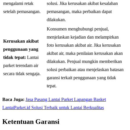
mengalami retak
solusi. Jika kerusakan akibat kesalahan
setelah pemasangan.
pemasangan, maka perbaikan dapat
dilakukan.
Konsumen menghubungi penjual,
menjelaskan kejadian dan melampirkan
Kerusakan akibat
foto kerusakan akibat air. Jika kerusakan
penggunaan yang
akibat air, maka penilaian kerusakan akan
tidak tepat:
Lantai
dilakukan. Penjual mungkin memberikan
parket terendam air
solusi perbaikan atau menjelaskan batasan
secara tidak sengaja.
garansi terkait penggunaan yang tidak
tepat.
Baca Juga:
Jasa Pasang Lantai Parket Lapangan Basket
LantaiParket.id Solusi Terbaik untuk Lantai Berkualitas
Ketentuan Garansi