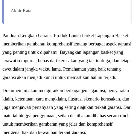
Akhir Kata
Panduan Lengkap Garansi Produk Lantai Parket Lapangan Basket
memberikan gambaran komprehensif tentang berbagai aspek garansi
yang penting untuk dipahami. Bayangkan lapangan basket yang
terawat sempurna, bebas dari kerusakan yang tak terduga, dan tetap
awet dalam jangka waktu lama. Pemahaman yang baik tentang
garansi akan menjadi kunci untuk memastikan hal ini terjadi.
Dokumen ini akan menguraikan berbagai jenis garansi, persyaratan
klaim, ketentuan, cara mengklaim, ilustrasi skenario kerusakan, dan
juga menjawab pertanyaan yang sering diajukan terkait garansi. Dari
material hingga penggunaan, setiap detail akan dibahas secara rinci
untuk memberikan gambaran yang jelas dan komprehensif
mengenai hak dan kewajiban terkait garansi.