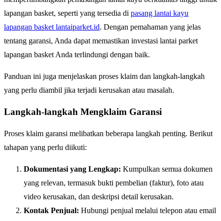
lapangan basket, seperti yang tersedia di
pasang lantai kayu
lapangan basket lantaiparket.id
. Dengan pemahaman yang jelas
tentang garansi, Anda dapat memastikan investasi lantai parket
lapangan basket Anda terlindungi dengan baik.
Panduan ini juga menjelaskan proses klaim dan langkah-langkah
yang perlu diambil jika terjadi kerusakan atau masalah.
Langkah-langkah Mengklaim Garansi
Proses klaim garansi melibatkan beberapa langkah penting. Berikut
tahapan yang perlu diikuti:
Dokumentasi yang Lengkap:
Kumpulkan semua dokumen
yang relevan, termasuk bukti pembelian (faktur), foto atau
video kerusakan, dan deskripsi detail kerusakan.
Kontak Penjual:
Hubungi penjual melalui telepon atau email