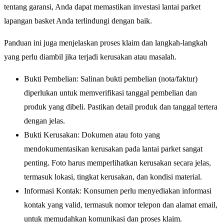
tentang garansi, Anda dapat memastikan investasi lantai parket
lapangan basket Anda terlindungi dengan baik.
Panduan ini juga menjelaskan proses klaim dan langkah-langkah
yang perlu diambil jika terjadi kerusakan atau masalah.
Bukti Pembelian: Salinan bukti pembelian (nota/faktur)
diperlukan untuk memverifikasi tanggal pembelian dan
produk yang dibeli. Pastikan detail produk dan tanggal tertera
dengan jelas.
Bukti Kerusakan: Dokumen atau foto yang
mendokumentasikan kerusakan pada lantai parket sangat
penting. Foto harus memperlihatkan kerusakan secara jelas,
termasuk lokasi, tingkat kerusakan, dan kondisi material.
Informasi Kontak: Konsumen perlu menyediakan informasi
kontak yang valid, termasuk nomor telepon dan alamat email,
untuk memudahkan komunikasi dan proses klaim.