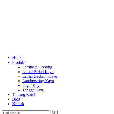
Home
Produk
Laminate Flooring
Lantai Parket Kayu
Lantai Decking Kayu
Lumbersiring Kayu
Pagar Kayu
Tangga Kayu
Tentang Kami
Blog
Kontak