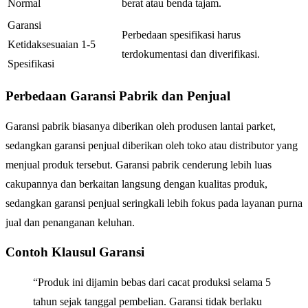
Normal
berat atau benda tajam.
Garansi
Perbedaan spesifikasi harus
Ketidaksesuaian
1-5
terdokumentasi dan diverifikasi.
Spesifikasi
Perbedaan Garansi Pabrik dan Penjual
Garansi pabrik biasanya diberikan oleh produsen lantai parket,
sedangkan garansi penjual diberikan oleh toko atau distributor yang
menjual produk tersebut. Garansi pabrik cenderung lebih luas
cakupannya dan berkaitan langsung dengan kualitas produk,
sedangkan garansi penjual seringkali lebih fokus pada layanan purna
jual dan penanganan keluhan.
Contoh Klausul Garansi
“Produk ini dijamin bebas dari cacat produksi selama 5
tahun sejak tanggal pembelian. Garansi tidak berlaku