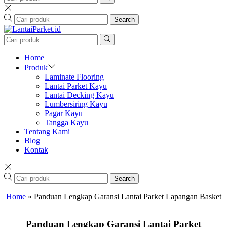
Search
Home
Produk
Laminate Flooring
Lantai Parket Kayu
Lantai Decking Kayu
Lumbersiring Kayu
Pagar Kayu
Tangga Kayu
Tentang Kami
Blog
Kontak
Search
Home
»
Panduan Lengkap Garansi Lantai Parket Lapangan Basket
Panduan Lengkap Garansi Lantai Parket