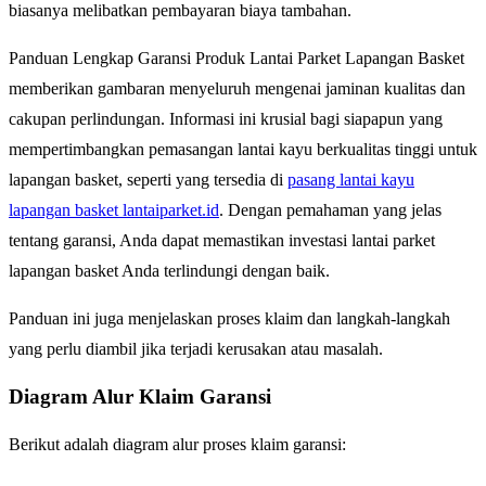
biasanya melibatkan pembayaran biaya tambahan.
Panduan Lengkap Garansi Produk Lantai Parket Lapangan Basket
memberikan gambaran menyeluruh mengenai jaminan kualitas dan
cakupan perlindungan. Informasi ini krusial bagi siapapun yang
mempertimbangkan pemasangan lantai kayu berkualitas tinggi untuk
lapangan basket, seperti yang tersedia di
pasang lantai kayu
lapangan basket lantaiparket.id
. Dengan pemahaman yang jelas
tentang garansi, Anda dapat memastikan investasi lantai parket
lapangan basket Anda terlindungi dengan baik.
Panduan ini juga menjelaskan proses klaim dan langkah-langkah
yang perlu diambil jika terjadi kerusakan atau masalah.
Diagram Alur Klaim Garansi
Berikut adalah diagram alur proses klaim garansi: