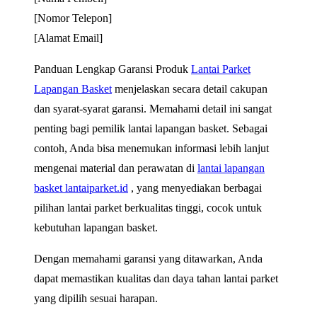
[Nomor Telepon]
[Alamat Email]
Panduan Lengkap Garansi Produk
Lantai Parket
Lapangan Basket
menjelaskan secara detail cakupan
dan syarat-syarat garansi. Memahami detail ini sangat
penting bagi pemilik lantai lapangan basket. Sebagai
contoh, Anda bisa menemukan informasi lebih lanjut
mengenai material dan perawatan di
lantai lapangan
basket lantaiparket.id
, yang menyediakan berbagai
pilihan lantai parket berkualitas tinggi, cocok untuk
kebutuhan lapangan basket.
Dengan memahami garansi yang ditawarkan, Anda
dapat memastikan kualitas dan daya tahan lantai parket
yang dipilih sesuai harapan.