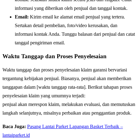
informasi yang diberikan oleh penjual dan tanggal kontak.
Email:
Kirim email ke alamat email penjual yang tertera.
Sertakan detail pembelian, foto/video kerusakan, dan
informasi kontak Anda. Tunggu balasan dari penjual dan catat
tanggal pengiriman email.
Waktu Tanggap dan Proses Penyelesaian
Waktu tanggap dan proses penyelesaian klaim garansi bervariasi
tergantung kebijakan penjual. Biasanya, penjual akan memberikan
tanggapan dalam [waktu tanggap rata-rata]. Berikut tahapan proses
penyelesaian klaim yang umumnya terjadi:
penjual akan merespon klaim, melakukan evaluasi, dan memutuskan
langkah selanjutnya, misalnya perbaikan atau penggantian produk.
Baca Juga:
Pasang Lantai Parket Lapangan Basket Terbaik –
lantaiparket.id