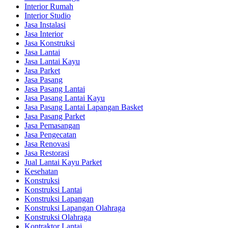
Interior Rumah
Interior Studio
Jasa Instalasi
Jasa Interior
Jasa Konstruksi
Jasa Lantai
Jasa Lantai Kayu
Jasa Parket
Jasa Pasang
Jasa Pasang Lantai
Jasa Pasang Lantai Kayu
Jasa Pasang Lantai Lapangan Basket
Jasa Pasang Parket
Jasa Pemasangan
Jasa Pengecatan
Jasa Renovasi
Jasa Restorasi
Jual Lantai Kayu Parket
Kesehatan
Konstruksi
Konstruksi Lantai
Konstruksi Lapangan
Konstruksi Lapangan Olahraga
Konstruksi Olahraga
Kontraktor Lantai