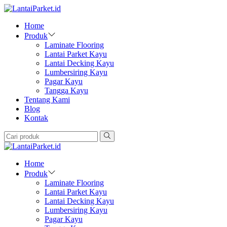
Home
Produk
Laminate Flooring
Lantai Parket Kayu
Lantai Decking Kayu
Lumbersiring Kayu
Pagar Kayu
Tangga Kayu
Tentang Kami
Blog
Kontak
Home
Produk
Laminate Flooring
Lantai Parket Kayu
Lantai Decking Kayu
Lumbersiring Kayu
Pagar Kayu