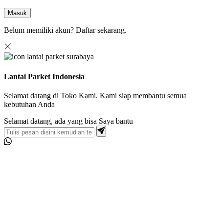
Masuk
Belum memiliki akun?
Daftar sekarang.
Lantai Parket Indonesia
Selamat datang di Toko Kami. Kami siap membantu semua
kebutuhan Anda
Selamat datang, ada yang bisa Saya bantu