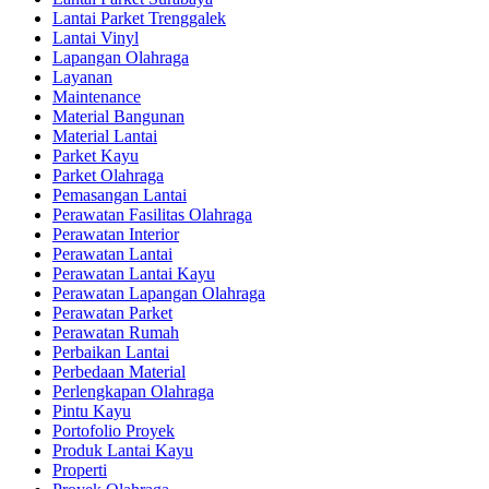
Lantai Parket Trenggalek
Lantai Vinyl
Lapangan Olahraga
Layanan
Maintenance
Material Bangunan
Material Lantai
Parket Kayu
Parket Olahraga
Pemasangan Lantai
Perawatan Fasilitas Olahraga
Perawatan Interior
Perawatan Lantai
Perawatan Lantai Kayu
Perawatan Lapangan Olahraga
Perawatan Parket
Perawatan Rumah
Perbaikan Lantai
Perbedaan Material
Perlengkapan Olahraga
Pintu Kayu
Portofolio Proyek
Produk Lantai Kayu
Properti