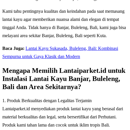
Kami tahu pentingnya kualitas dan keindahan pada saat memasang
lantai kayu agar memberikan nuansa alami dan elegan di tempat
tinggal Anda. Tidak hanya di Banjar, Buleleng, Bali, kami juga bisa
melayani area sekitar Banjar, Buleleng, Bali seperti Kuta.
Baca Juga:
Lantai Kayu Sukasada, Buleleng, Bali: Kombinasi
Sempurna untuk Gaya Klasik dan Modern
Mengapa Memilih Lantaiparket.id untuk
Instalasi Lantai Kayu Banjar, Buleleng,
Bali dan Area Sekitarnya?
1. Produk Berkualitas dengan Legalitas Terjamin
Lantaiparket.id menyediakan produk lantai kayu yang berasal dari
material berkualitas dan legal, serta bersertifikat dari Perhutani.
Produk kami tahan lama dan cocok untuk iklim tropis Bali.