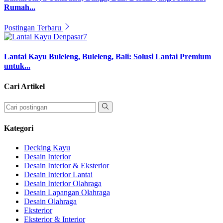
Rumah...
Postingan Terbaru
Lantai Kayu Buleleng, Buleleng, Bali: Solusi Lantai Premium
untuk...
Cari Artikel
Kategori
Decking Kayu
Desain Interior
Desain Interior & Eksterior
Desain Interior Lantai
Desain Interior Olahraga
Desain Lapangan Olahraga
Desain Olahraga
Eksterior
Eksterior & Interior