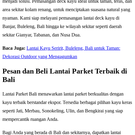
menjadi solusi. Pemasangan deck kayu ideal untuk taman, teras, dan
area sekitar kolam renang, untuk menciptakan suasana natural yang
nyaman. Kami siap melayani pemasangan lantai deck kayu di
Banjar, Buleleng, Bali hingga ke wilayah sekitar seperti daerah
sekitar Gianyar, Tabanan, dan Nusa Dua.
Baca Juga:
Lantai Kayu Seririt, Buleleng, Bali untuk Taman:
Dekorasi Outdoor yang Mengagumkan
Pesan dan Beli Lantai Parket Terbaik di
Bali
Lantai Parket Bali menawarkan lantai parket berkualitas dengan
kayu terbaik berstandar ekspor. Tersedia berbagai pilihan kayu keras
seperti Jati, Merbau, Sonokeling, Ulin, dan Bengkirai yang siap
mempercantik ruangan Anda.
Bagi Anda yang berada di Bali dan sekitarnya, dapatkan lantai