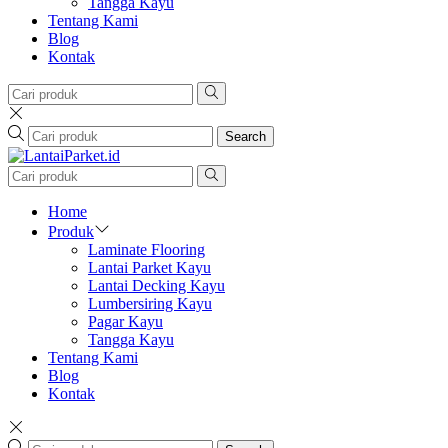
Tangga Kayu
Tentang Kami
Blog
Kontak
Search
Home
Produk
Laminate Flooring
Lantai Parket Kayu
Lantai Decking Kayu
Lumbersiring Kayu
Pagar Kayu
Tangga Kayu
Tentang Kami
Blog
Kontak