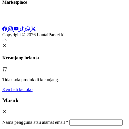
Marketplace
Copyright © 2026 LantaiParket.id
Keranjang belanja
Tidak ada produk di keranjang.
Kembali ke toko
Masuk
Nama pengguna atau alamat email
*