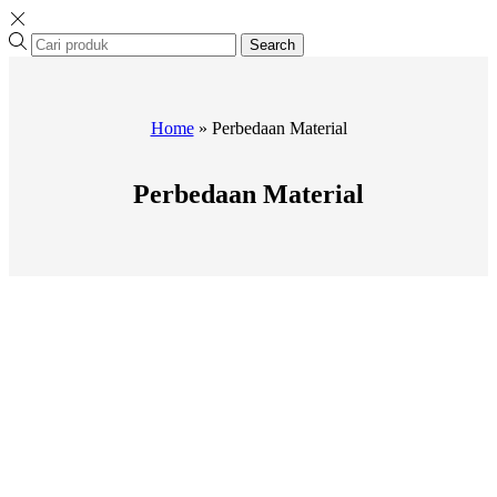
Search
Home
»
Perbedaan Material
Perbedaan Material