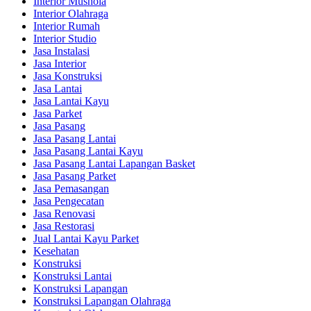
Interior Mushola
Interior Olahraga
Interior Rumah
Interior Studio
Jasa Instalasi
Jasa Interior
Jasa Konstruksi
Jasa Lantai
Jasa Lantai Kayu
Jasa Parket
Jasa Pasang
Jasa Pasang Lantai
Jasa Pasang Lantai Kayu
Jasa Pasang Lantai Lapangan Basket
Jasa Pasang Parket
Jasa Pemasangan
Jasa Pengecatan
Jasa Renovasi
Jasa Restorasi
Jual Lantai Kayu Parket
Kesehatan
Konstruksi
Konstruksi Lantai
Konstruksi Lapangan
Konstruksi Lapangan Olahraga