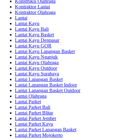
Konstruksi Olahraga
Kontraktor Lantai
Kontraktor Olahraga
Lantai
Lantai Kayu
Lantai Kayu Bali
Lantai Kayu Basket
Lantai Kayu Denpasar
Lantai Kayu GOR
Lantai Kayu Lapangan Basket
Lantai Kayu Nganjuk
Lantai Kayu Olahraga
Lantai Kayu Outdoor
Lantai Kayu Surabaya
Lantai Lapangan Basket
Lantai Lapangan Basket Indoor
Lantai Lapangan Basket Outdoor
Lantai Olahraga
Lantai Parket
Lantai Parket Bali
Lantai Parket Blitar
Lantai Parket Jember
Lantai Parket Kayu
Lantai Parket Lapangan Basket
Lantai Parket Mojokerto