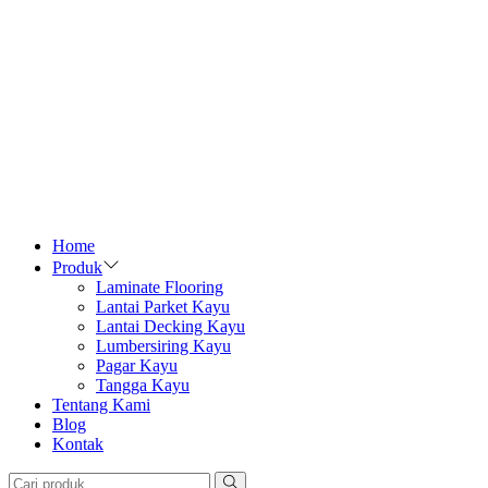
Home
Produk
Laminate Flooring
Lantai Parket Kayu
Lantai Decking Kayu
Lumbersiring Kayu
Pagar Kayu
Tangga Kayu
Tentang Kami
Blog
Kontak