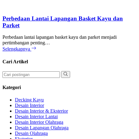
Perbedaan Lantai Lapangan Basket Kayu dan
Parket
Perbedaan lantai lapangan basket kayu dan parket menjadi
pertimbangan penting…
Selengkapnya
Cari Artikel
Kategori
Decking Kayu
Desain Interior
Desain Interior & Eksterior
Desain Interior Lantai
Desain Interior Olahraga
Desain Lapangan Olahraga
Desain Olahraga
Eksterior