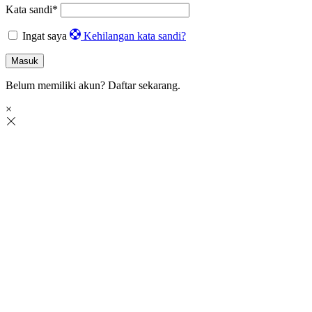
Kata sandi
*
Ingat saya
Kehilangan kata sandi?
Masuk
Belum memiliki akun?
Daftar sekarang.
×