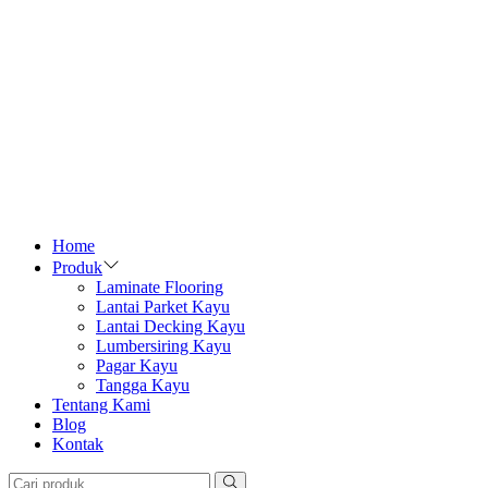
Home
Produk
Laminate Flooring
Lantai Parket Kayu
Lantai Decking Kayu
Lumbersiring Kayu
Pagar Kayu
Tangga Kayu
Tentang Kami
Blog
Kontak