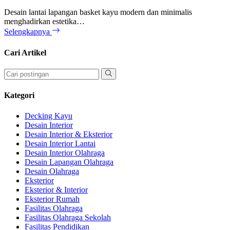
Desain lantai lapangan basket kayu modern dan minimalis
menghadirkan estetika…
Selengkapnya
Cari Artikel
Kategori
Decking Kayu
Desain Interior
Desain Interior & Eksterior
Desain Interior Lantai
Desain Interior Olahraga
Desain Lapangan Olahraga
Desain Olahraga
Eksterior
Eksterior & Interior
Eksterior Rumah
Fasilitas Olahraga
Fasilitas Olahraga Sekolah
Fasilitas Pendidikan