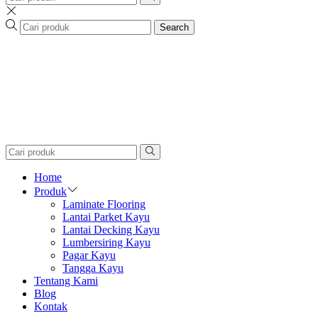
Search
Home
Produk
Laminate Flooring
Lantai Parket Kayu
Lantai Decking Kayu
Lumbersiring Kayu
Pagar Kayu
Tangga Kayu
Tentang Kami
Blog
Kontak