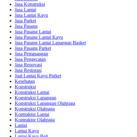
Jasa Konstruksi
Jasa Lantai
Jasa Lantai Kayu
Jasa Parket
Jasa Pasang
Jasa Pasang Lantai
Jasa Pasang Lantai Kayu
Jasa Pasang Lantai Lapangan Basket
Jasa Pasang Parket
Jasa Pemasangan
Jasa Pengecatan
Jasa Renovasi
Jasa Restorasi
Jual Lantai Kayu Parket
Kesehatan
Konstruksi
Konstruksi Lantai
Konstruksi Lapangan
Konstruksi Lapangan Olahraga
Konstruksi Olahraga
Kontraktor Lantai
Kontraktor Olahraga
Lantai
Lantai Kayu
Lantai Kayu Bali