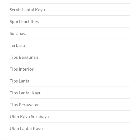
Servis Lantai Kayu
Sport Facilities
Surabaya
Terbaru
Tips Bangunan
Tips Interior
Tips Lantai
Tips Lantai Kayu
Tips Perawatan
Ubin Kayu Surabaya
Ubin Lantai Kayu