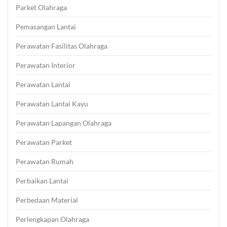
Parket Olahraga
Pemasangan Lantai
Perawatan Fasilitas Olahraga
Perawatan Interior
Perawatan Lantai
Perawatan Lantai Kayu
Perawatan Lapangan Olahraga
Perawatan Parket
Perawatan Rumah
Perbaikan Lantai
Perbedaan Material
Perlengkapan Olahraga