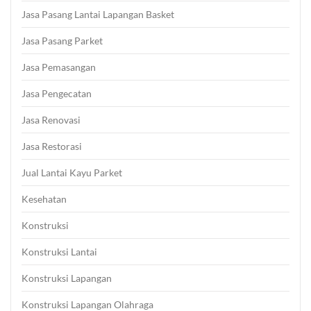
Jasa Pasang Lantai Lapangan Basket
Jasa Pasang Parket
Jasa Pemasangan
Jasa Pengecatan
Jasa Renovasi
Jasa Restorasi
Jual Lantai Kayu Parket
Kesehatan
Konstruksi
Konstruksi Lantai
Konstruksi Lapangan
Konstruksi Lapangan Olahraga