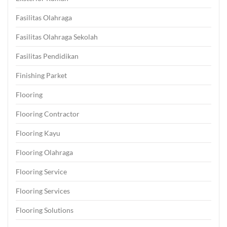
Fasilitas Olahraga
Fasilitas Olahraga Sekolah
Fasilitas Pendidikan
Finishing Parket
Flooring
Flooring Contractor
Flooring Kayu
Flooring Olahraga
Flooring Service
Flooring Services
Flooring Solutions