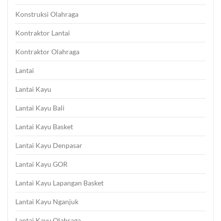
Konstruksi Olahraga
Kontraktor Lantai
Kontraktor Olahraga
Lantai
Lantai Kayu
Lantai Kayu Bali
Lantai Kayu Basket
Lantai Kayu Denpasar
Lantai Kayu GOR
Lantai Kayu Lapangan Basket
Lantai Kayu Nganjuk
Lantai Kayu Olahraga