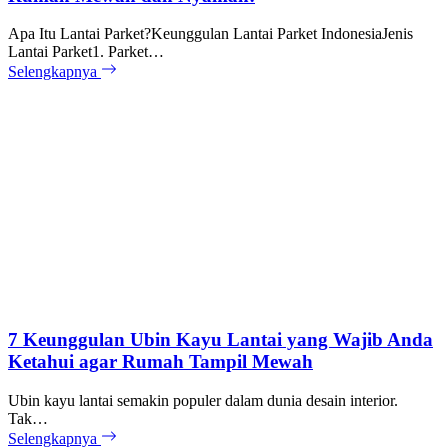
Apa Itu Lantai Parket?Keunggulan Lantai Parket IndonesiaJenis
Lantai Parket1. Parket…
Selengkapnya
7 Keunggulan Ubin Kayu Lantai yang Wajib Anda
Ketahui agar Rumah Tampil Mewah
Ubin kayu lantai semakin populer dalam dunia desain interior.
Tak…
Selengkapnya