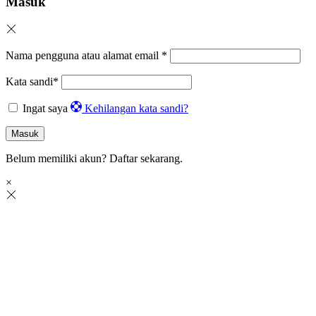
Masuk
Nama pengguna atau alamat email
*
Kata sandi
*
Ingat saya
Kehilangan kata sandi?
Masuk
Belum memiliki akun?
Daftar sekarang.
×