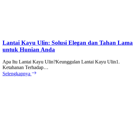
Lantai Kayu Ulin: Solusi Elegan dan Tahan Lama
untuk Hunian Anda
Apa Itu Lantai Kayu Ulin?Keunggulan Lantai Kayu Ulin1.
Ketahanan Terhadap…
Selengkapnya