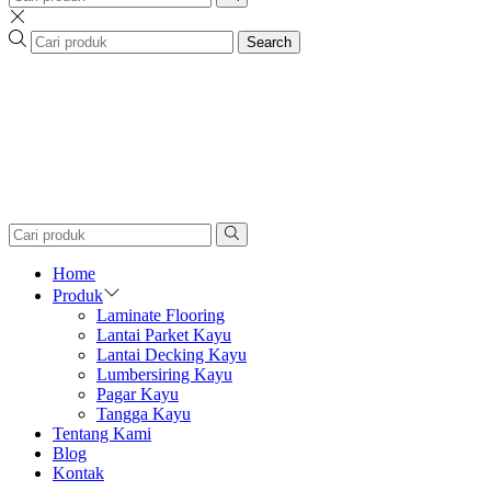
Search
Home
Produk
Laminate Flooring
Lantai Parket Kayu
Lantai Decking Kayu
Lumbersiring Kayu
Pagar Kayu
Tangga Kayu
Tentang Kami
Blog
Kontak