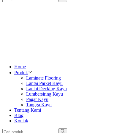
Home
Produk
Laminate Flooring
Lantai Parket Kayu
Lantai Decking Kayu
Lumbersiring Kayu
Pagar Kayu
Tangga Kayu
Tentang Kami
Blog
Kontak