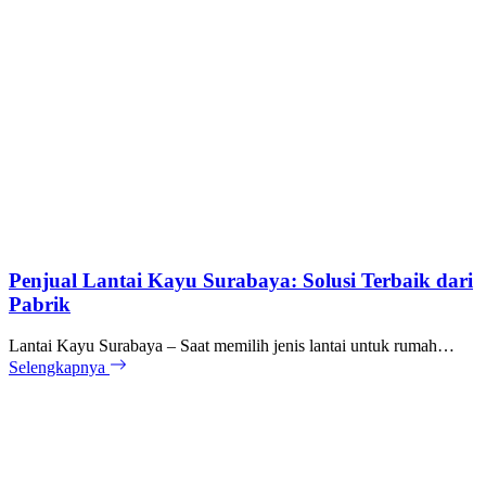
Penjual Lantai Kayu Surabaya: Solusi Terbaik dari
Pabrik
Lantai Kayu Surabaya – Saat memilih jenis lantai untuk rumah…
Selengkapnya