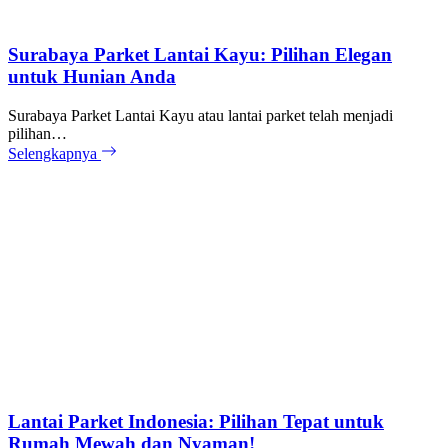
Surabaya Parket Lantai Kayu: Pilihan Elegan
untuk Hunian Anda
Surabaya Parket Lantai Kayu atau lantai parket telah menjadi
pilihan…
Selengkapnya
Lantai Parket Indonesia: Pilihan Tepat untuk
Rumah Mewah dan Nyaman!