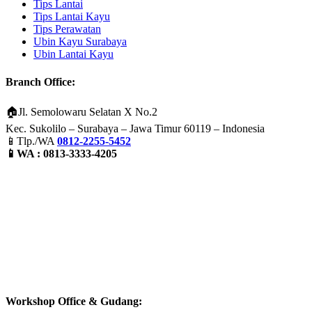
Tips Lantai
Tips Lantai Kayu
Tips Perawatan
Ubin Kayu Surabaya
Ubin Lantai Kayu
Branch Office:
🏠Jl. Semolowaru Selatan X No.2
Kec. Sukolilo – Surabaya – Jawa Timur 60119 – Indonesia
📱Tlp./WA
0812-2255-5452
📱WA : 0813-3333-4205
Workshop Office & Gudang: