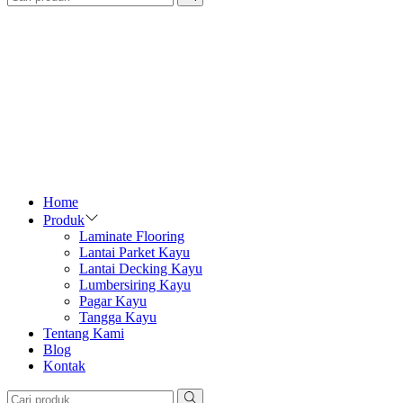
Home
Produk
Laminate Flooring
Lantai Parket Kayu
Lantai Decking Kayu
Lumbersiring Kayu
Pagar Kayu
Tangga Kayu
Tentang Kami
Blog
Kontak