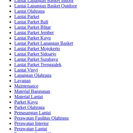
Lantai Lapangan Basket Indoor
Lantai Lapangan Basket Outdoor
Lantai Olahraga
Lantai Parket
Lantai Parket Bali
Lantai Parket Blitar
Lantai Parket Jember
Lantai Parket Kayu
Lantai Parket Lapangan Basket
Lantai Parket Mojokerto
Lantai Parket Sidoarjo
Lantai Parket Surabaya
Lantai Parket Trenggalek
Lantai Vinyl
Lapangan Olahraga
Layanan
Maintenance
Material Bangunan
Material Lantai
Parket Kayu
Parket Olahraga
Pemasangan Lantai
Perawatan Fasilitas Olahraga
Perawatan Interior
Perawatan Lantai