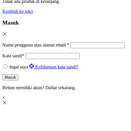
Tidak ada produk di keranjang.
Kembali ke toko
Masuk
Nama pengguna atau alamat email
*
Kata sandi
*
Ingat saya
Kehilangan kata sandi?
Masuk
Belum memiliki akun?
Daftar sekarang.
×