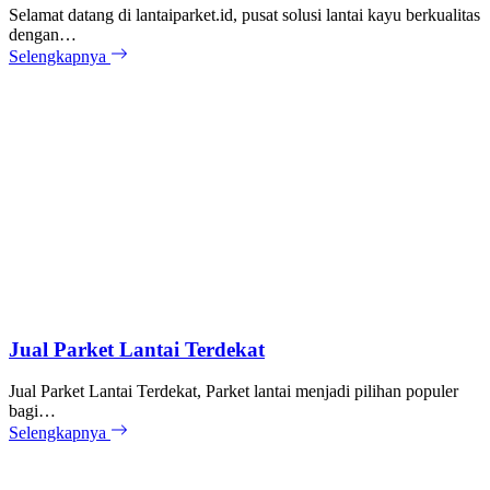
Selamat datang di lantaiparket.id, pusat solusi lantai kayu berkualitas
dengan…
Selengkapnya
Jual Parket Lantai Terdekat
Jual Parket Lantai Terdekat, Parket lantai menjadi pilihan populer
bagi…
Selengkapnya