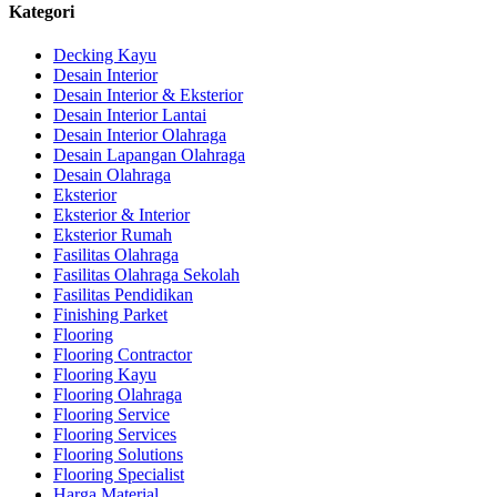
Kategori
Decking Kayu
Desain Interior
Desain Interior & Eksterior
Desain Interior Lantai
Desain Interior Olahraga
Desain Lapangan Olahraga
Desain Olahraga
Eksterior
Eksterior & Interior
Eksterior Rumah
Fasilitas Olahraga
Fasilitas Olahraga Sekolah
Fasilitas Pendidikan
Finishing Parket
Flooring
Flooring Contractor
Flooring Kayu
Flooring Olahraga
Flooring Service
Flooring Services
Flooring Solutions
Flooring Specialist
Harga Material