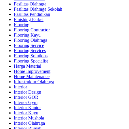
Fasilitas Olahraga
Fasilitas Olahraga Sekolah
Fasilitas Pendidikan
Finishing Parket
Flooring
Flooring Contractor
Flooring Kayu
Flooring Olahraga
Flooring Service
Flooring Services
Flooring Solutions
Flooring Specialist
Harga Material
Home Improvement
Home Maintenance
Infrastruktur Olahraga
Interior
Interior Design
Interior GOR
Interior Gym
Interior Kantor
Interior Kayu
Interior Mushola
Interior Olahraga
Interior Rumah