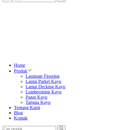
Home
Produk
Laminate Flooring
Lantai Parket Kayu
Lantai Decking Kayu
Lumbersiring Kayu
Pagar Kayu
Tangga Kayu
Tentang Kami
Blog
Kontak