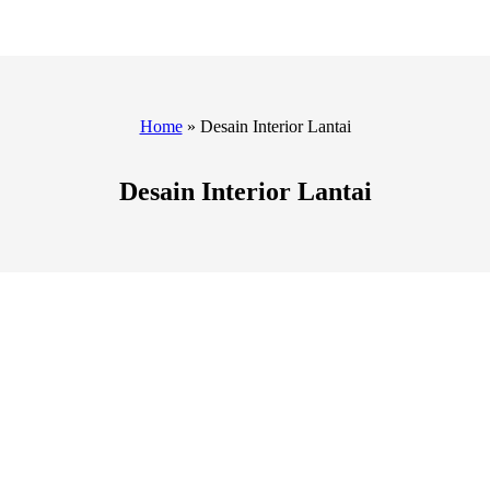
Home
»
Desain Interior Lantai
Desain Interior Lantai