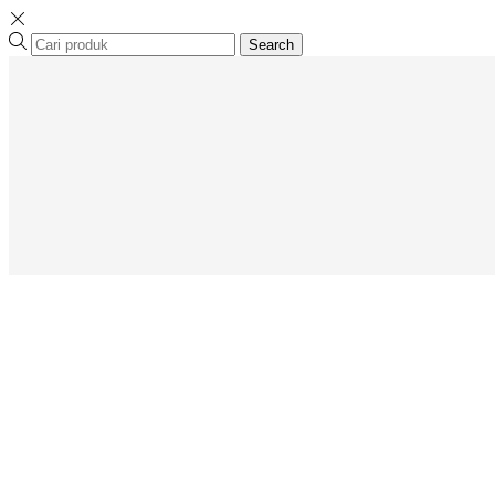
Search