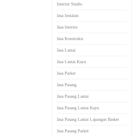
Interior Studio
Jasa Instalasi
Jasa Interior
Jasa Konstruksi
Jasa Lantai
Jasa Lantai Kayu
Jasa Parket
Jasa Pasang
Jasa Pasang Lantai
Jasa Pasang Lantai Kayu
Jasa Pasang Lantai Lapangan Basket
Jasa Pasang Parket