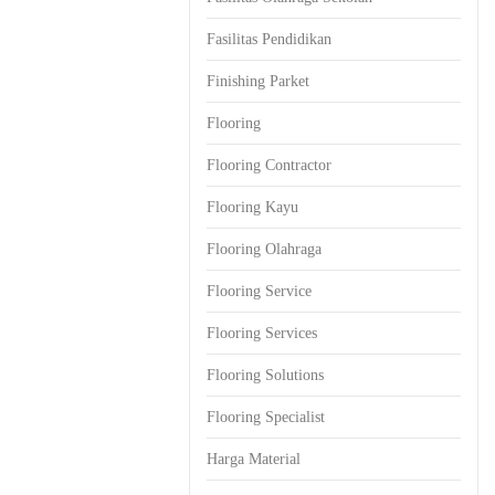
Fasilitas Pendidikan
Finishing Parket
Flooring
Flooring Contractor
Flooring Kayu
Flooring Olahraga
Flooring Service
Flooring Services
Flooring Solutions
Flooring Specialist
Harga Material