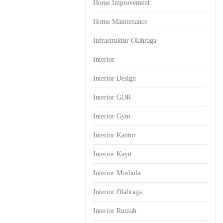
Home Improvement
Home Maintenance
Infrastruktur Olahraga
Interior
Interior Design
Interior GOR
Interior Gym
Interior Kantor
Interior Kayu
Interior Mushola
Interior Olahraga
Interior Rumah