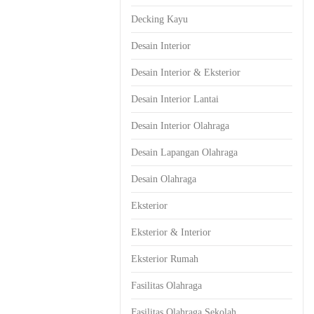
Decking Kayu
Desain Interior
Desain Interior & Eksterior
Desain Interior Lantai
Desain Interior Olahraga
Desain Lapangan Olahraga
Desain Olahraga
Eksterior
Eksterior & Interior
Eksterior Rumah
Fasilitas Olahraga
Fasilitas Olahraga Sekolah