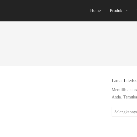
Home
Produk
Lantai Interlo
Memilih antara
Anda. Temukan
Selengkapny