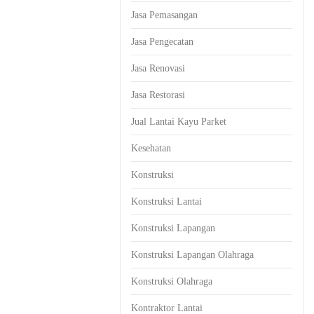
Jasa Pemasangan
Jasa Pengecatan
Jasa Renovasi
Jasa Restorasi
Jual Lantai Kayu Parket
Kesehatan
Konstruksi
Konstruksi Lantai
Konstruksi Lapangan
Konstruksi Lapangan Olahraga
Konstruksi Olahraga
Kontraktor Lantai