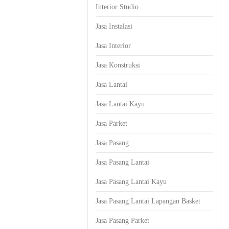
Interior Studio
Jasa Instalasi
Jasa Interior
Jasa Konstruksi
Jasa Lantai
Jasa Lantai Kayu
Jasa Parket
Jasa Pasang
Jasa Pasang Lantai
Jasa Pasang Lantai Kayu
Jasa Pasang Lantai Lapangan Basket
Jasa Pasang Parket