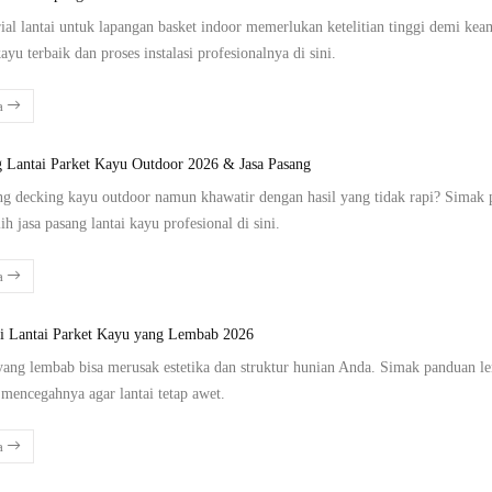
al lantai untuk lapangan basket indoor memerlukan ketelitian tinggi demi keam
kayu terbaik dan proses instalasi profesionalnya di sini.
a
 Lantai Parket Kayu Outdoor 2026 & Jasa Pasang
g decking kayu outdoor namun khawatir dengan hasil yang tidak rapi? Simak 
ih jasa pasang lantai kayu profesional di sini.
a
i Lantai Parket Kayu yang Lembab 2026
yang lembab bisa merusak estetika dan struktur hunian Anda. Simak panduan l
mencegahnya agar lantai tetap awet.
a