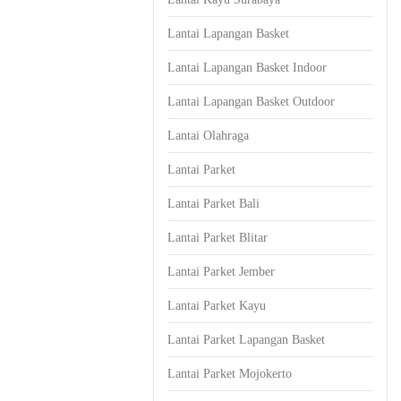
Lantai Lapangan Basket
Lantai Lapangan Basket Indoor
Lantai Lapangan Basket Outdoor
Lantai Olahraga
Lantai Parket
Lantai Parket Bali
Lantai Parket Blitar
Lantai Parket Jember
Lantai Parket Kayu
Lantai Parket Lapangan Basket
Lantai Parket Mojokerto