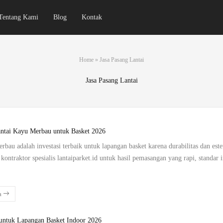
Tentang Kami
Blog
Kontak
Home
»
Jasa Pasang Lantai
Jasa Pasang Lantai
antai Kayu Merbau untuk Basket 2026
rbau adalah investasi terbaik untuk lapangan basket karena durabilitas dan este
ontraktor spesialis lantaiparket.id untuk hasil pemasangan yang rapi, standar i
a
untuk Lapangan Basket Indoor 2026