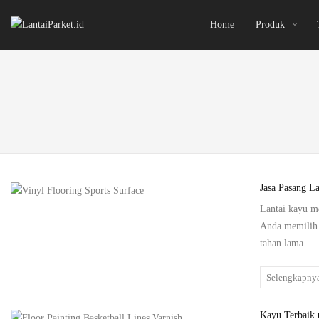
Home
Produk
Jasa Pasang L
Lantai kayu me
Anda memilih k
tahan lama.
Selengkapny
Kayu Terbaik 