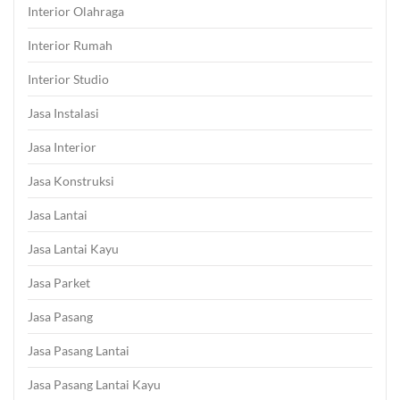
Interior Olahraga
Interior Rumah
Interior Studio
Jasa Instalasi
Jasa Interior
Jasa Konstruksi
Jasa Lantai
Jasa Lantai Kayu
Jasa Parket
Jasa Pasang
Jasa Pasang Lantai
Jasa Pasang Lantai Kayu