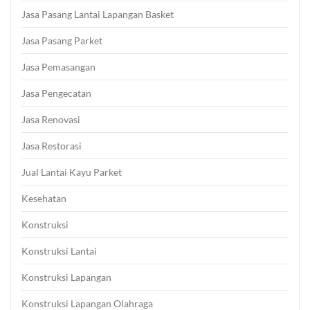
Jasa Pasang Lantai Lapangan Basket
Jasa Pasang Parket
Jasa Pemasangan
Jasa Pengecatan
Jasa Renovasi
Jasa Restorasi
Jual Lantai Kayu Parket
Kesehatan
Konstruksi
Konstruksi Lantai
Konstruksi Lapangan
Konstruksi Lapangan Olahraga