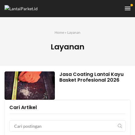
Home
»
Layanan
Layanan
Jasa Coating Lantai Kayu
Basket Profesional 2026
Cari Artikel