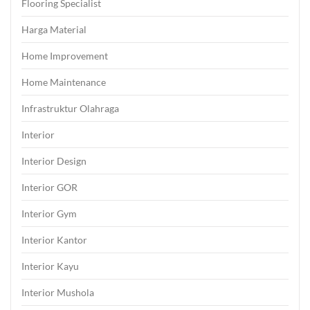
Flooring Specialist
Harga Material
Home Improvement
Home Maintenance
Infrastruktur Olahraga
Interior
Interior Design
Interior GOR
Interior Gym
Interior Kantor
Interior Kayu
Interior Mushola