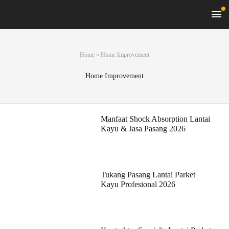
Home
»
Home Improvement
Home Improvement
Manfaat Shock Absorption Lantai
Kayu & Jasa Pasang 2026
Tukang Pasang Lantai Parket
Kayu Profesional 2026