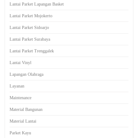
Lantai Parket Lapangan Basket
Lantai Parket Mojokerto
Lantai Parket Sidoarjo
Lantai Parket Surabaya
Lantai Parket Trenggalek
Lantai Vinyl
Lapangan Olahraga
Layanan
Maintenance
Material Bangunan
Material Lantai
Parket Kayu