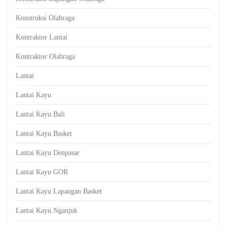
Konstruksi Olahraga
Kontraktor Lantai
Kontraktor Olahraga
Lantai
Lantai Kayu
Lantai Kayu Bali
Lantai Kayu Basket
Lantai Kayu Denpasar
Lantai Kayu GOR
Lantai Kayu Lapangan Basket
Lantai Kayu Nganjuk