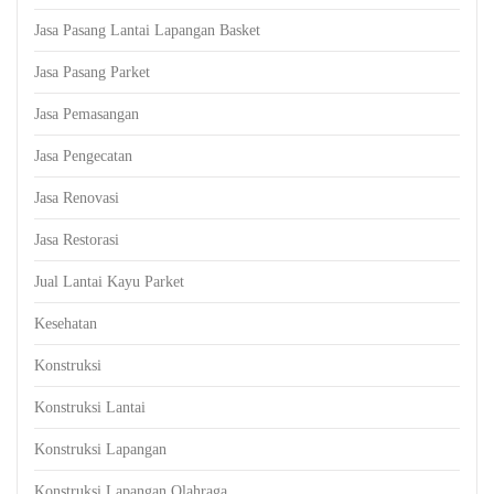
Jasa Pasang Lantai Lapangan Basket
Jasa Pasang Parket
Jasa Pemasangan
Jasa Pengecatan
Jasa Renovasi
Jasa Restorasi
Jual Lantai Kayu Parket
Kesehatan
Konstruksi
Konstruksi Lantai
Konstruksi Lapangan
Konstruksi Lapangan Olahraga