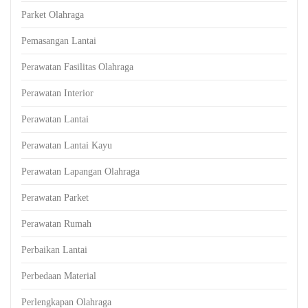
Parket Olahraga
Pemasangan Lantai
Perawatan Fasilitas Olahraga
Perawatan Interior
Perawatan Lantai
Perawatan Lantai Kayu
Perawatan Lapangan Olahraga
Perawatan Parket
Perawatan Rumah
Perbaikan Lantai
Perbedaan Material
Perlengkapan Olahraga