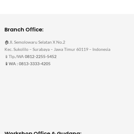
Branch Office:
🏠Jl. Semolowaru Selatan X No.2
Kec. Sukolilo – Surabaya – Jawa Timur 60119 – Indonesia
📱Tlp./WA
0812-2255-5452
📱WA : 0813-3333-4205
Workshop Office & Gudang: