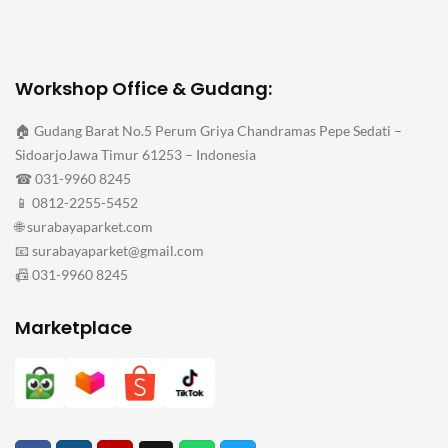
Workshop Office & Gudang:
🏠 Gudang Barat No.5 Perum Griya Chandramas Pepe Sedati –
SidoarjoJawa Timur 61253 – Indonesia
☎ 031-9960 8245
📱 0812-2255-5452
🌐 surabayaparket.com
📧 surabayaparket@gmail.com
📠 031-9960 8245
Marketplace