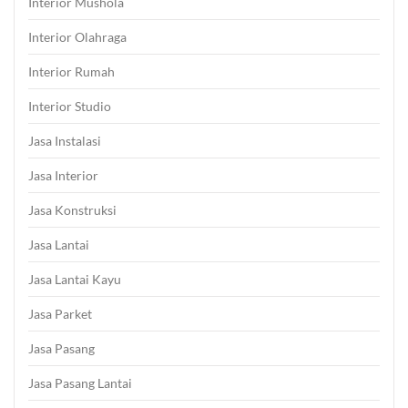
Interior Mushola
Interior Olahraga
Interior Rumah
Interior Studio
Jasa Instalasi
Jasa Interior
Jasa Konstruksi
Jasa Lantai
Jasa Lantai Kayu
Jasa Parket
Jasa Pasang
Jasa Pasang Lantai