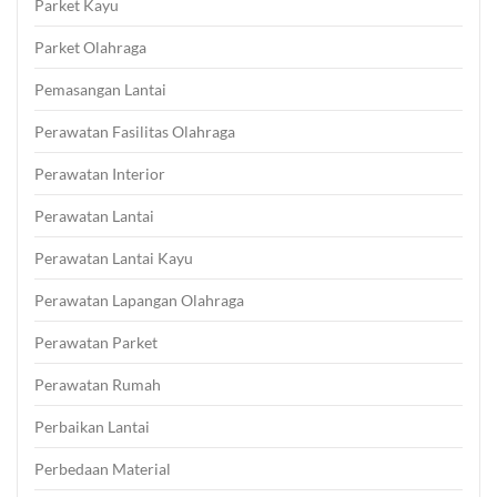
Parket Kayu
Parket Olahraga
Pemasangan Lantai
Perawatan Fasilitas Olahraga
Perawatan Interior
Perawatan Lantai
Perawatan Lantai Kayu
Perawatan Lapangan Olahraga
Perawatan Parket
Perawatan Rumah
Perbaikan Lantai
Perbedaan Material