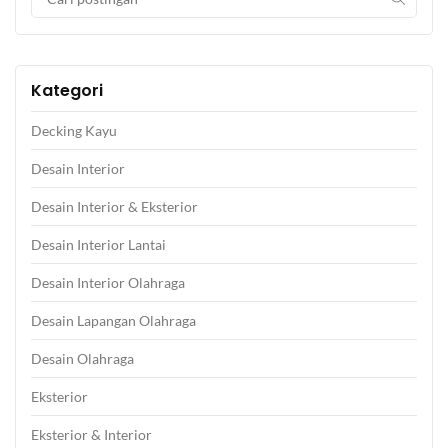
Kategori
Decking Kayu
Desain Interior
Desain Interior & Eksterior
Desain Interior Lantai
Desain Interior Olahraga
Desain Lapangan Olahraga
Desain Olahraga
Eksterior
Eksterior & Interior