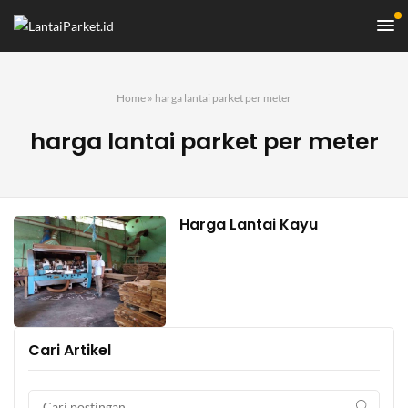
Home
»
harga lantai parket per meter
harga lantai parket per meter
Harga Lantai Kayu
Cari Artikel