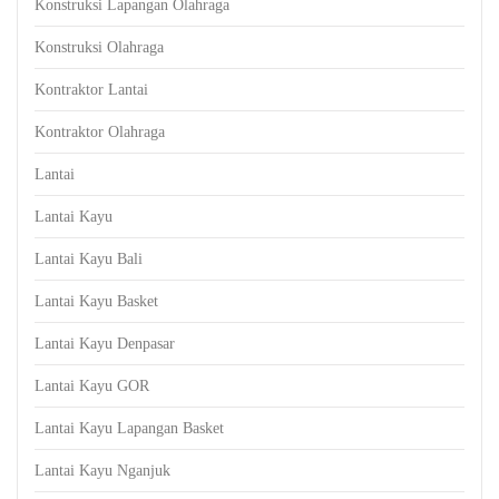
Konstruksi Lapangan Olahraga
Konstruksi Olahraga
Kontraktor Lantai
Kontraktor Olahraga
Lantai
Lantai Kayu
Lantai Kayu Bali
Lantai Kayu Basket
Lantai Kayu Denpasar
Lantai Kayu GOR
Lantai Kayu Lapangan Basket
Lantai Kayu Nganjuk