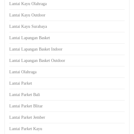
Lantai Kayu Olahraga
Lantai Kayu Outdoor
Lantai Kayu Surabaya
Lantai Lapangan Basket
Lantai Lapangan Basket Indoor
Lantai Lapangan Basket Outdoor
Lantai Olahraga
Lantai Parket
Lantai Parket Bali
Lantai Parket Blitar
Lantai Parket Jember
Lantai Parket Kayu