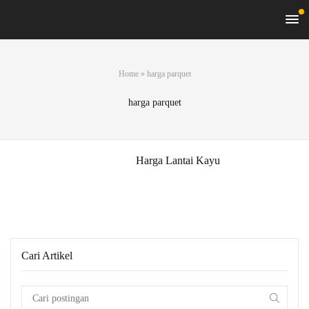
Home
»
harga parquet
harga parquet
Harga Lantai Kayu
Cari Artikel