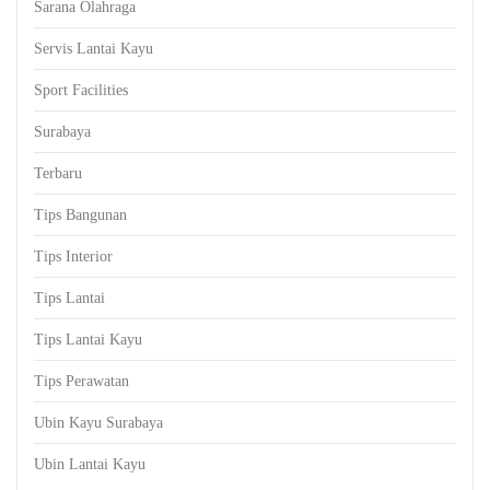
Sarana Olahraga
Servis Lantai Kayu
Sport Facilities
Surabaya
Terbaru
Tips Bangunan
Tips Interior
Tips Lantai
Tips Lantai Kayu
Tips Perawatan
Ubin Kayu Surabaya
Ubin Lantai Kayu