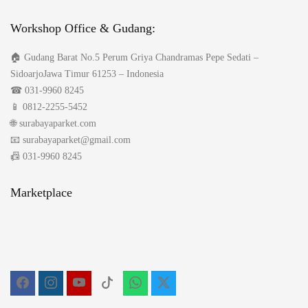
Workshop Office & Gudang:
🏠 Gudang Barat No.5 Perum Griya Chandramas Pepe Sedati –
SidoarjoJawa Timur 61253 – Indonesia
☎ 031-9960 8245
📱 0812-2255-5452
🌐 surabayaparket.com
📧 surabayaparket@gmail.com
📠 031-9960 8245
Marketplace