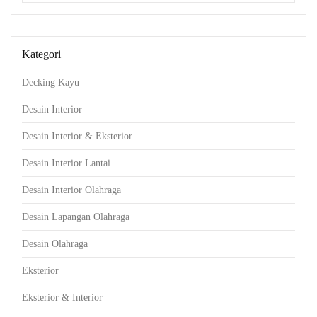
Kategori
Decking Kayu
Desain Interior
Desain Interior & Eksterior
Desain Interior Lantai
Desain Interior Olahraga
Desain Lapangan Olahraga
Desain Olahraga
Eksterior
Eksterior & Interior