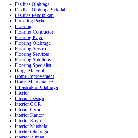
Fasilitas Olahraga
Fasilitas Olahraga Sekolah
Fasilitas Pendidikan
Finishing Parket
Flooring
Flooring Contractor
Flooring Kayu
Flooring Olahraga
Flooring Service
Flooring Services
Flooring Solutions
Flooring Specialist
Harga Material
Home Improvement
Home Maintenance
Infrastruktur Olahraga
Interior
Interior Design
Interior GOR
Interior Gym
Interior Kantor
Interior Kayu
Interior Mushola
Interior Olahraga
Interior Rumah