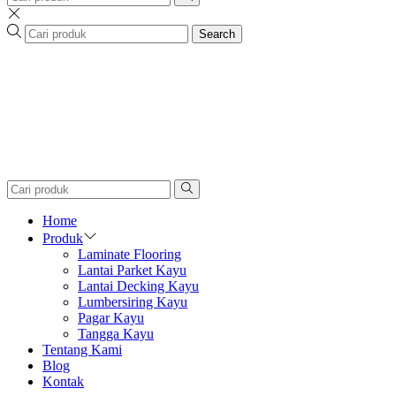
Search
Home
Produk
Laminate Flooring
Lantai Parket Kayu
Lantai Decking Kayu
Lumbersiring Kayu
Pagar Kayu
Tangga Kayu
Tentang Kami
Blog
Kontak