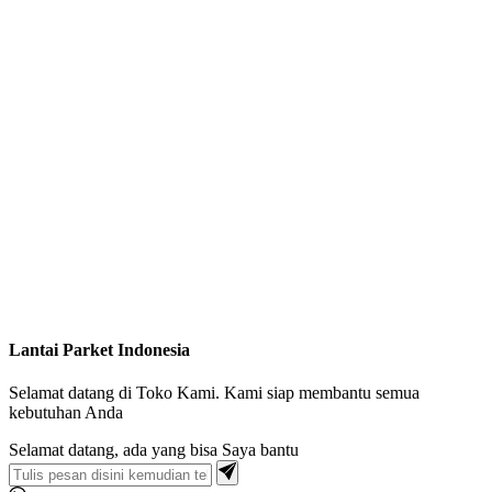
Lantai Parket Indonesia
Selamat datang di Toko Kami. Kami siap membantu semua
kebutuhan Anda
Selamat datang, ada yang bisa Saya bantu