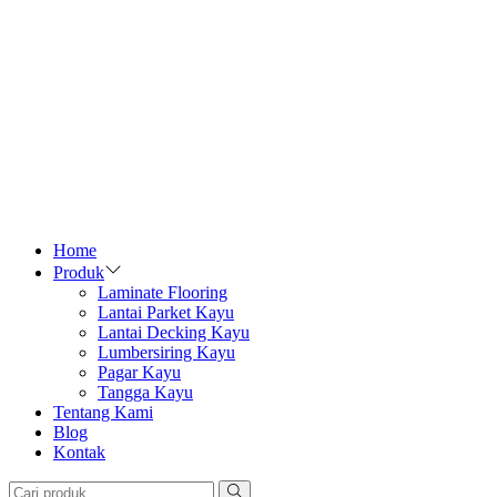
Home
Produk
Laminate Flooring
Lantai Parket Kayu
Lantai Decking Kayu
Lumbersiring Kayu
Pagar Kayu
Tangga Kayu
Tentang Kami
Blog
Kontak