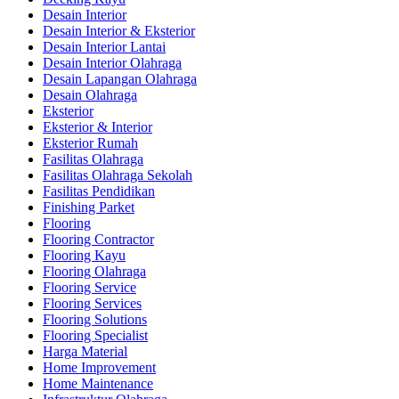
Desain Interior
Desain Interior & Eksterior
Desain Interior Lantai
Desain Interior Olahraga
Desain Lapangan Olahraga
Desain Olahraga
Eksterior
Eksterior & Interior
Eksterior Rumah
Fasilitas Olahraga
Fasilitas Olahraga Sekolah
Fasilitas Pendidikan
Finishing Parket
Flooring
Flooring Contractor
Flooring Kayu
Flooring Olahraga
Flooring Service
Flooring Services
Flooring Solutions
Flooring Specialist
Harga Material
Home Improvement
Home Maintenance