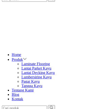
Home
Produk
Laminate Flooring
Lantai Parket Kayu
Lantai Decking Kayu
Lumbersiring Kayu
Pagar Kayu
Tangga Kayu
Tentang Kami
Blog
Kontak