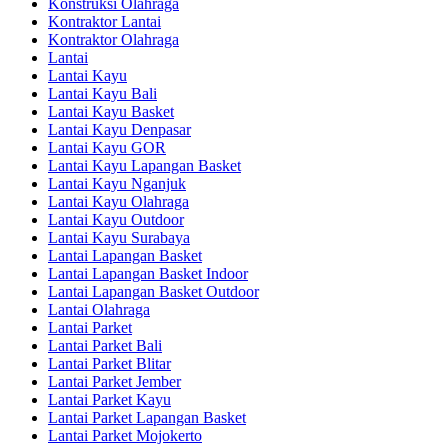
Konstruksi Olahraga
Kontraktor Lantai
Kontraktor Olahraga
Lantai
Lantai Kayu
Lantai Kayu Bali
Lantai Kayu Basket
Lantai Kayu Denpasar
Lantai Kayu GOR
Lantai Kayu Lapangan Basket
Lantai Kayu Nganjuk
Lantai Kayu Olahraga
Lantai Kayu Outdoor
Lantai Kayu Surabaya
Lantai Lapangan Basket
Lantai Lapangan Basket Indoor
Lantai Lapangan Basket Outdoor
Lantai Olahraga
Lantai Parket
Lantai Parket Bali
Lantai Parket Blitar
Lantai Parket Jember
Lantai Parket Kayu
Lantai Parket Lapangan Basket
Lantai Parket Mojokerto