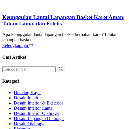
Keunggulan Lantai Lapangan Basket Karet Aman,
Tahan Lama, dan Estetis
Apa keunggulan lantai lapangan basket berbahan karet? Lantai
lapangan basket…
Selengkapnya
Cari Artikel
Kategori
Decking Kayu
Desain Interior
Desain Interior & Eksterior
Desain Interior Lantai
Desain Interior Olahraga
Desain Lapangan Olahraga
Desain Olahraga
Eksterior