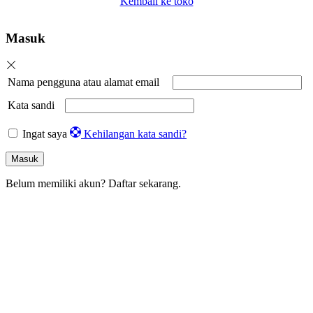
Kembali ke toko
Masuk
Nama pengguna atau alamat email
Kata sandi
Ingat saya
Kehilangan kata sandi?
Masuk
Belum memiliki akun?
Daftar sekarang.