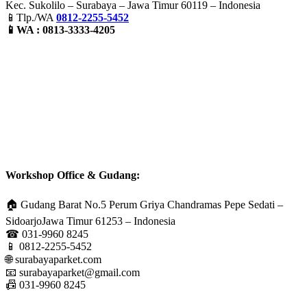
Kec. Sukolilo – Surabaya – Jawa Timur 60119 – Indonesia
📱Tlp./WA
0812-2255-5452
📱WA : 0813-3333-4205
Workshop Office & Gudang:
🏠 Gudang Barat No.5 Perum Griya Chandramas Pepe Sedati –
SidoarjoJawa Timur 61253 – Indonesia
☎ 031-9960 8245
📱 0812-2255-5452
🌐 surabayaparket.com
📧 surabayaparket@gmail.com
📠 031-9960 8245