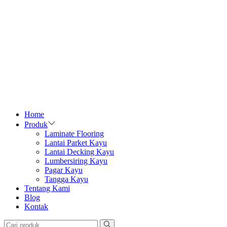
Home
Produk
Laminate Flooring
Lantai Parket Kayu
Lantai Decking Kayu
Lumbersiring Kayu
Pagar Kayu
Tangga Kayu
Tentang Kami
Blog
Kontak