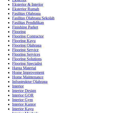
Eksterior & Interior
Eksterior Rumah
Fasilitas Olahraga
Fasilitas Olahraga Sekolah
Fasilitas Pendidikan
Finishing Parket
Flooring
Flooring Contractor
Flooring Kayu
Flooring Olahraga
Flooring Service
Flooring Services
Flooring Solutions
Flooring Specialist
Harga Material
Home Improvement
Home Maintenance
Infrastruktur Olahraga
Interior
Interior Design
Interior GOR
Interior Gym
Interior Kantor
Interior Kayu