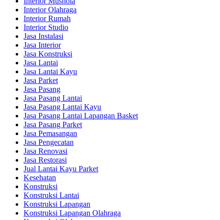
Interior Mushola
Interior Olahraga
Interior Rumah
Interior Studio
Jasa Instalasi
Jasa Interior
Jasa Konstruksi
Jasa Lantai
Jasa Lantai Kayu
Jasa Parket
Jasa Pasang
Jasa Pasang Lantai
Jasa Pasang Lantai Kayu
Jasa Pasang Lantai Lapangan Basket
Jasa Pasang Parket
Jasa Pemasangan
Jasa Pengecatan
Jasa Renovasi
Jasa Restorasi
Jual Lantai Kayu Parket
Kesehatan
Konstruksi
Konstruksi Lantai
Konstruksi Lapangan
Konstruksi Lapangan Olahraga