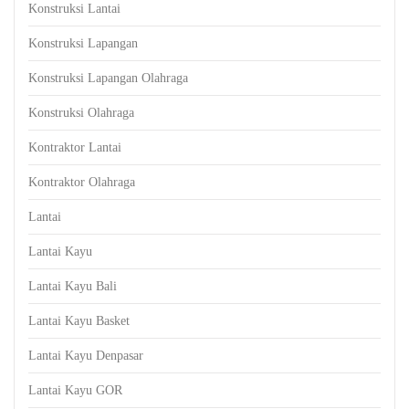
Konstruksi Lantai
Konstruksi Lapangan
Konstruksi Lapangan Olahraga
Konstruksi Olahraga
Kontraktor Lantai
Kontraktor Olahraga
Lantai
Lantai Kayu
Lantai Kayu Bali
Lantai Kayu Basket
Lantai Kayu Denpasar
Lantai Kayu GOR