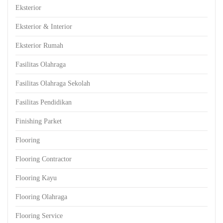
Eksterior
Eksterior & Interior
Eksterior Rumah
Fasilitas Olahraga
Fasilitas Olahraga Sekolah
Fasilitas Pendidikan
Finishing Parket
Flooring
Flooring Contractor
Flooring Kayu
Flooring Olahraga
Flooring Service