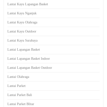
Lantai Kayu Lapangan Basket
Lantai Kayu Nganjuk
Lantai Kayu Olahraga
Lantai Kayu Outdoor
Lantai Kayu Surabaya
Lantai Lapangan Basket
Lantai Lapangan Basket Indoor
Lantai Lapangan Basket Outdoor
Lantai Olahraga
Lantai Parket
Lantai Parket Bali
Lantai Parket Blitar