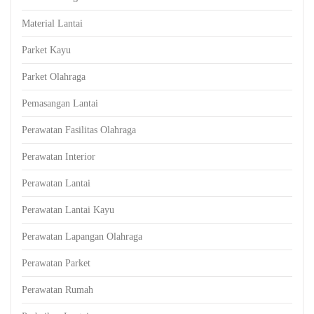
Material Lantai
Parket Kayu
Parket Olahraga
Pemasangan Lantai
Perawatan Fasilitas Olahraga
Perawatan Interior
Perawatan Lantai
Perawatan Lantai Kayu
Perawatan Lapangan Olahraga
Perawatan Parket
Perawatan Rumah