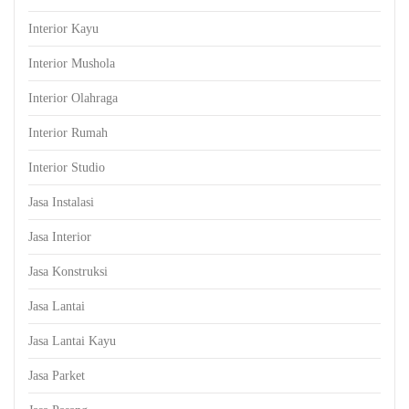
Interior Kayu
Interior Mushola
Interior Olahraga
Interior Rumah
Interior Studio
Jasa Instalasi
Jasa Interior
Jasa Konstruksi
Jasa Lantai
Jasa Lantai Kayu
Jasa Parket