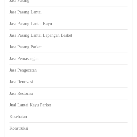
Jasa Pasang
Jasa Pasang Lantai
Jasa Pasang Lantai Kayu
Jasa Pasang Lantai Lapangan Basket
Jasa Pasang Parket
Jasa Pemasangan
Jasa Pengecatan
Jasa Renovasi
Jasa Restorasi
Jual Lantai Kayu Parket
Kesehatan
Konstruksi