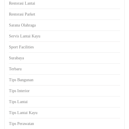
Restorasi Lantai
Restorasi Parket
Sarana Olahraga
Servis Lantai Kayu
Sport Facilities
Surabaya
Terbaru
Tips Bangunan
Tips Interior
Tips Lantai
Tips Lantai Kayu
Tips Perawatan