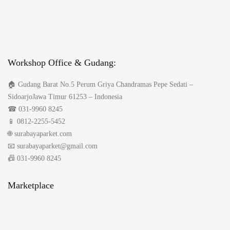
Workshop Office & Gudang:
🏠 Gudang Barat No.5 Perum Griya Chandramas Pepe Sedati –
SidoarjoJawa Timur 61253 – Indonesia
☎ 031-9960 8245
📱 0812-2255-5452
🌐 surabayaparket.com
📧 surabayaparket@gmail.com
📠 031-9960 8245
Marketplace