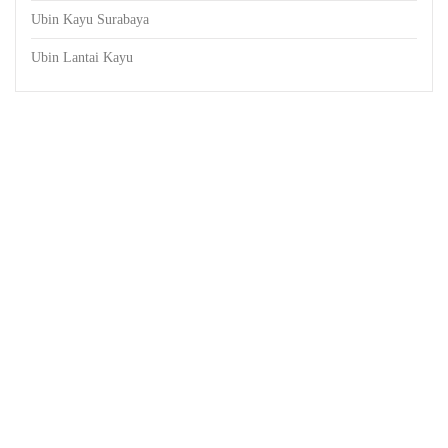
Ubin Kayu Surabaya
Ubin Lantai Kayu