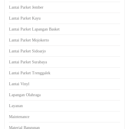
Lantai Parket Jember
Lantai Parket Kayu
Lantai Parket Lapangan Basket
Lantai Parket Mojokerto
Lantai Parket Sidoarjo
Lantai Parket Surabaya
Lantai Parket Trenggalek
Lantai Vinyl
Lapangan Olahraga
Layanan
Maintenance
Material Bangunan