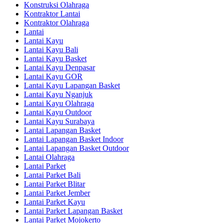
Konstruksi Olahraga
Kontraktor Lantai
Kontraktor Olahraga
Lantai
Lantai Kayu
Lantai Kayu Bali
Lantai Kayu Basket
Lantai Kayu Denpasar
Lantai Kayu GOR
Lantai Kayu Lapangan Basket
Lantai Kayu Nganjuk
Lantai Kayu Olahraga
Lantai Kayu Outdoor
Lantai Kayu Surabaya
Lantai Lapangan Basket
Lantai Lapangan Basket Indoor
Lantai Lapangan Basket Outdoor
Lantai Olahraga
Lantai Parket
Lantai Parket Bali
Lantai Parket Blitar
Lantai Parket Jember
Lantai Parket Kayu
Lantai Parket Lapangan Basket
Lantai Parket Mojokerto