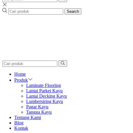
Search
Home
Produk
Laminate Flooring
Lantai Parket Kayu
Lantai Decking Kayu
Lumbersiring Kayu
Pagar Kayu
Tangga Kayu
Tentang Kami
Blog
Kontak