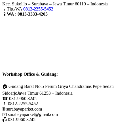
Kec. Sukolilo – Surabaya – Jawa Timur 60119 – Indonesia
📱Tlp./WA
0812-2255-5452
📱WA : 0813-3333-4205
Workshop Office & Gudang:
🏠 Gudang Barat No.5 Perum Griya Chandramas Pepe Sedati –
SidoarjoJawa Timur 61253 – Indonesia
☎ 031-9960 8245
📱 0812-2255-5452
🌐 surabayaparket.com
📧 surabayaparket@gmail.com
📠 031-9960 8245