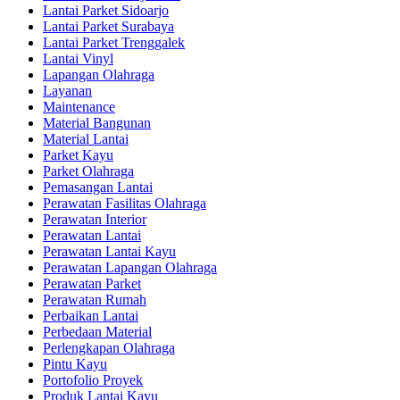
Lantai Parket Sidoarjo
Lantai Parket Surabaya
Lantai Parket Trenggalek
Lantai Vinyl
Lapangan Olahraga
Layanan
Maintenance
Material Bangunan
Material Lantai
Parket Kayu
Parket Olahraga
Pemasangan Lantai
Perawatan Fasilitas Olahraga
Perawatan Interior
Perawatan Lantai
Perawatan Lantai Kayu
Perawatan Lapangan Olahraga
Perawatan Parket
Perawatan Rumah
Perbaikan Lantai
Perbedaan Material
Perlengkapan Olahraga
Pintu Kayu
Portofolio Proyek
Produk Lantai Kayu