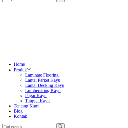
Home
Produk
Laminate Flooring
Lantai Parket Kayu
Lantai Decking Kayu
Lumbersiring Kayu
Pagar Kayu
Tangga Kayu
Tentang Kami
Blog
Kontak