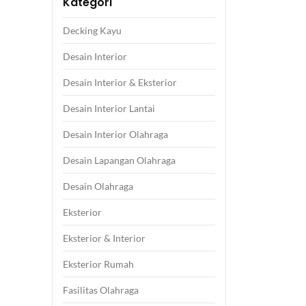
Kategori
Decking Kayu
Desain Interior
Desain Interior & Eksterior
Desain Interior Lantai
Desain Interior Olahraga
Desain Lapangan Olahraga
Desain Olahraga
Eksterior
Eksterior & Interior
Eksterior Rumah
Fasilitas Olahraga