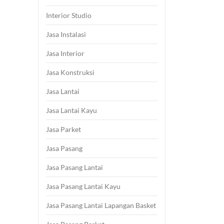
Interior Studio
Jasa Instalasi
Jasa Interior
Jasa Konstruksi
Jasa Lantai
Jasa Lantai Kayu
Jasa Parket
Jasa Pasang
Jasa Pasang Lantai
Jasa Pasang Lantai Kayu
Jasa Pasang Lantai Lapangan Basket