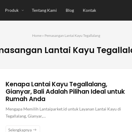
Produk
Tentang Kami
Blog
Kontak
Home
»
Pemasangan Lantai Kayu Tegallalang
asangan Lantai Kayu Tegalla
Kenapa Lantai Kayu Tegallalang,
Gianyar, Bali Adalah Pilihan Ideal untuk
Rumah Anda
Mengapa Memilih Lantaiparket.id untuk Layanan Lantai Kayu di
Tegallalang, Gianyar,…
Selengkapnya