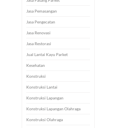
Jasa Pasang Parket
Jasa Pemasangan
Jasa Pengecatan
Jasa Renovasi
Jasa Restorasi
Jual Lantai Kayu Parket
Kesehatan
Konstruksi
Konstruksi Lantai
Konstruksi Lapangan
Konstruksi Lapangan Olahraga
Konstruksi Olahraga