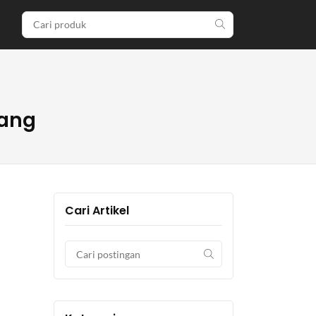
lang
Cari Artikel