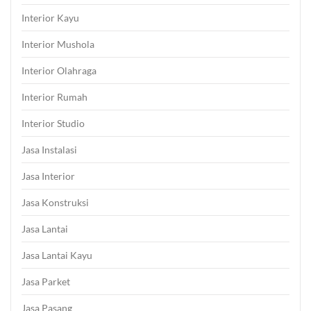
Interior Kayu
Interior Mushola
Interior Olahraga
Interior Rumah
Interior Studio
Jasa Instalasi
Jasa Interior
Jasa Konstruksi
Jasa Lantai
Jasa Lantai Kayu
Jasa Parket
Jasa Pasang