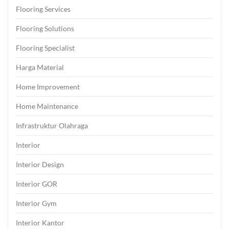
Flooring Services
Flooring Solutions
Flooring Specialist
Harga Material
Home Improvement
Home Maintenance
Infrastruktur Olahraga
Interior
Interior Design
Interior GOR
Interior Gym
Interior Kantor