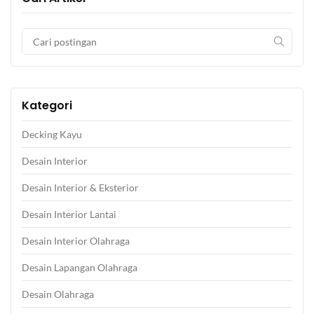
Kategori
Decking Kayu
Desain Interior
Desain Interior & Eksterior
Desain Interior Lantai
Desain Interior Olahraga
Desain Lapangan Olahraga
Desain Olahraga