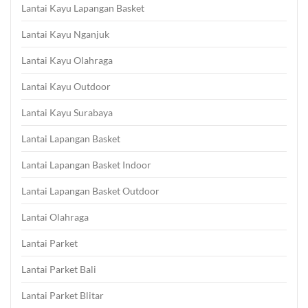
Lantai Kayu Lapangan Basket
Lantai Kayu Nganjuk
Lantai Kayu Olahraga
Lantai Kayu Outdoor
Lantai Kayu Surabaya
Lantai Lapangan Basket
Lantai Lapangan Basket Indoor
Lantai Lapangan Basket Outdoor
Lantai Olahraga
Lantai Parket
Lantai Parket Bali
Lantai Parket Blitar