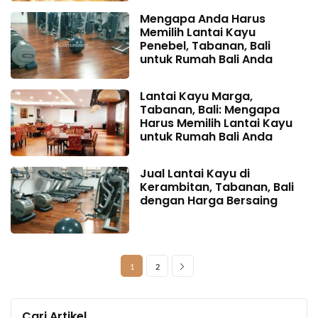
Mengapa Anda Harus
Memilih Lantai Kayu
Penebel, Tabanan, Bali
untuk Rumah Bali Anda
Lantai Kayu Marga,
Tabanan, Bali: Mengapa
Harus Memilih Lantai Kayu
untuk Rumah Bali Anda
Jual Lantai Kayu di
Kerambitan, Tabanan, Bali
dengan Harga Bersaing
1
2
Cari Artikel