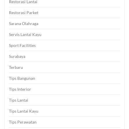
Restorasi Lantai
Restorasi Parket
Sarana Olahraga
Servis Lantai Kayu
Sport Facilities
Surabaya
Terbaru
Tips Bangunan
Tips Interior
Tips Lantai
Tips Lantai Kayu
Tips Perawatan