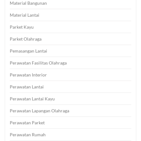
Material Bangunan
Material Lantai
Parket Kayu
Parket Olahraga
Pemasangan Lantai
Perawatan Fasilitas Olahraga
Perawatan Interior
Perawatan Lantai
Perawatan Lantai Kayu
Perawatan Lapangan Olahraga
Perawatan Parket
Perawatan Rumah