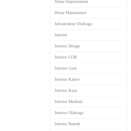
Home Improvement
Home Maintenance
Infrastruktur Olahraga
Interior
Interior Design
Interior GOR
Interior Gym
Interior Kantor
Interior Kayu
Interior Mushola
Interior Olahraga
Interior Rumah