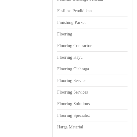
Fasilitas Pendidikan
Finishing Parket
Flooring
Flooring Contractor
Flooring Kayu
Flooring Olahraga
Flooring Service
Flooring Services
Flooring Solutions
Flooring Specialist
Harga Material