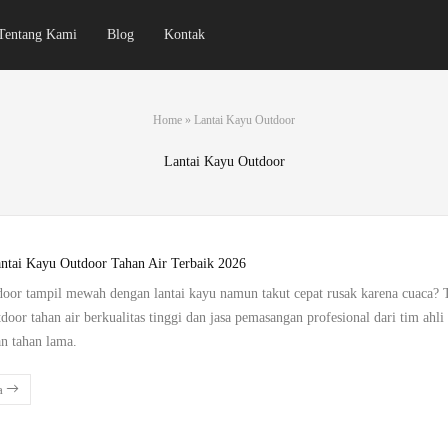
Tentang Kami
Blog
Kontak
Home
»
Lantai Kayu Outdoor
Lantai Kayu Outdoor
antai Kayu Outdoor Tahan Air Terbaik 2026
tdoor tampil mewah dengan lantai kayu namun takut cepat rusak karena cuaca? 
tdoor tahan air berkualitas tinggi dan jasa pemasangan profesional dari tim ahli
an tahan lama.
a