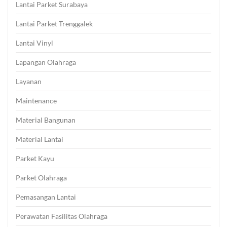
Lantai Parket Surabaya
Lantai Parket Trenggalek
Lantai Vinyl
Lapangan Olahraga
Layanan
Maintenance
Material Bangunan
Material Lantai
Parket Kayu
Parket Olahraga
Pemasangan Lantai
Perawatan Fasilitas Olahraga