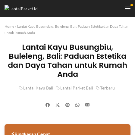
Home
»
Lantai Kayu Busungbiu, Buleleng, Bali: Paduan Estetika dan Daya Tahan
untuk Rumah Anda
Lantai Kayu Busungbiu,
Buleleng, Bali: Paduan Estetika
dan Daya Tahan untuk Rumah
Anda
Lantai Kayu Bali
Lantai Parket Bali
Terbaru
Ringkasan Cepat