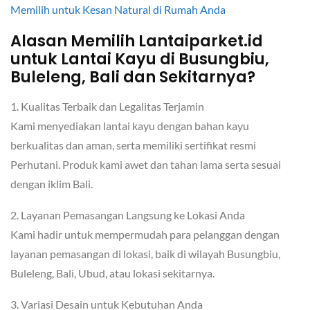
Memilih untuk Kesan Natural di Rumah Anda
Alasan Memilih Lantaiparket.id
untuk Lantai Kayu di Busungbiu,
Buleleng, Bali dan Sekitarnya?
1. Kualitas Terbaik dan Legalitas Terjamin
Kami menyediakan lantai kayu dengan bahan kayu
berkualitas dan aman, serta memiliki sertifikat resmi
Perhutani. Produk kami awet dan tahan lama serta sesuai
dengan iklim Bali.
2. Layanan Pemasangan Langsung ke Lokasi Anda
Kami hadir untuk mempermudah para pelanggan dengan
layanan pemasangan di lokasi, baik di wilayah Busungbiu,
Buleleng, Bali, Ubud, atau lokasi sekitarnya.
3. Variasi Desain untuk Kebutuhan Anda