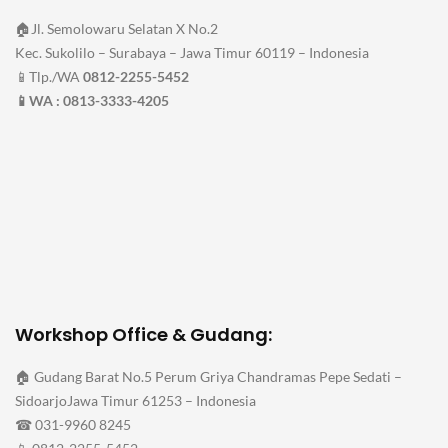
🏠Jl. Semolowaru Selatan X No.2
Kec. Sukolilo – Surabaya – Jawa Timur 60119 – Indonesia
📱Tlp./WA
0812-2255-5452
📱WA : 0813-3333-4205
Workshop Office & Gudang:
🏠 Gudang Barat No.5 Perum Griya Chandramas Pepe Sedati –
SidoarjoJawa Timur 61253 – Indonesia
☎ 031-9960 8245