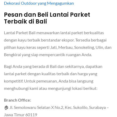
Dekorasi Outdoor yang Mengagumkan
Pesan dan Beli Lantai Parket
Terbaik di Bali
Lantai Parket Bali menawarkan lantai parket berkualitas
dengan kayu terbaik berstandar ekspor. Tersedia berbagai
pilihan kayu keras seperti Jati, Merbau, Sonokeling, Ulin, dan
Bengkirai yang siap mempercantik ruangan Anda.
Bagi Anda yang berada di Bali dan sekitarnya, dapatkan
lantai parket dengan kualitas terbaik dan harga yang
kompetitif. Untuk pemesanan, Anda bisa langsung
menghubungi kami atau mengunjungi lokasi berikut:
Branch Office:
🏠 Jl. Semolowaru Selatan X No.2, Kec. Sukolilo, Surabaya –
Jawa Timur 60119