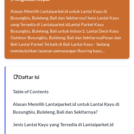
Alasan Memilih Lantaiparket.id untuk Lantai Kayu di
Busungbiu, Buleleng, Bali dan Sekitarnya?Jenis Lantai Kayu
yang Tersedia di Lantaiparket.idLantai Parket Kayu
Busungbiu, Buleleng, Bali untuk Indoor2. Lantai Deck Kayu
Outdoor Busungbiu, Buleleng, Bali dan SekitarnyaPesan dan
Beli Lantai Parket Terbaik di Bali Lantai Kayu - Sedang
membutuhkan layanan pemasangan flooring kayu…
Daftar Isi
Table of Contents
Alasan Memilih Lantaiparket.id untuk Lantai Kayu di
Busungbiu, Buleleng, Bali dan Sekitarnya?
Jenis Lantai Kayu yang Tersedia di Lantaiparket.id