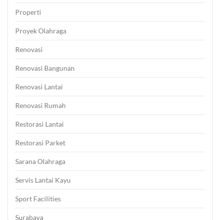
Properti
Proyek Olahraga
Renovasi
Renovasi Bangunan
Renovasi Lantai
Renovasi Rumah
Restorasi Lantai
Restorasi Parket
Sarana Olahraga
Servis Lantai Kayu
Sport Facilities
Surabaya