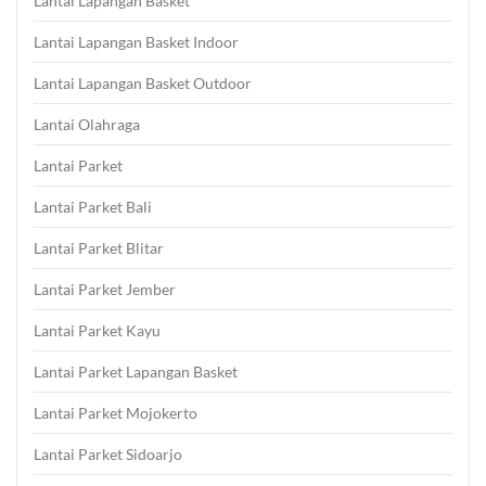
Lantai Lapangan Basket
Lantai Lapangan Basket Indoor
Lantai Lapangan Basket Outdoor
Lantai Olahraga
Lantai Parket
Lantai Parket Bali
Lantai Parket Blitar
Lantai Parket Jember
Lantai Parket Kayu
Lantai Parket Lapangan Basket
Lantai Parket Mojokerto
Lantai Parket Sidoarjo