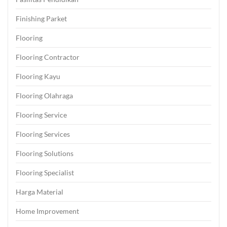
Finishing Parket
Flooring
Flooring Contractor
Flooring Kayu
Flooring Olahraga
Flooring Service
Flooring Services
Flooring Solutions
Flooring Specialist
Harga Material
Home Improvement