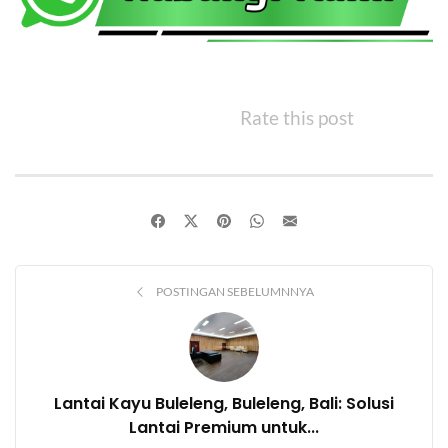
Rate this post
POSTINGAN SEBELUMNNYA
Lantai Kayu Buleleng, Buleleng, Bali: Solusi
Lantai Premium untuk...