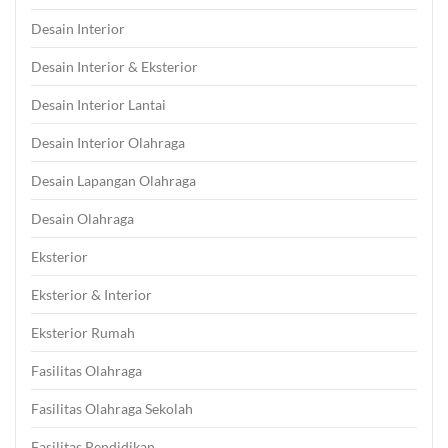
Desain Interior
Desain Interior & Eksterior
Desain Interior Lantai
Desain Interior Olahraga
Desain Lapangan Olahraga
Desain Olahraga
Eksterior
Eksterior & Interior
Eksterior Rumah
Fasilitas Olahraga
Fasilitas Olahraga Sekolah
Fasilitas Pendidikan