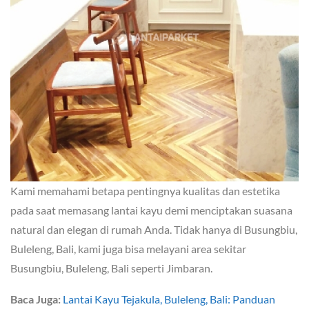
Kami memahami betapa pentingnya kualitas dan estetika
pada saat memasang lantai kayu demi menciptakan suasana
natural dan elegan di rumah Anda. Tidak hanya di Busungbiu,
Buleleng, Bali, kami juga bisa melayani area sekitar
Busungbiu, Buleleng, Bali seperti Jimbaran.
Baca Juga:
Lantai Kayu Tejakula, Buleleng, Bali: Panduan