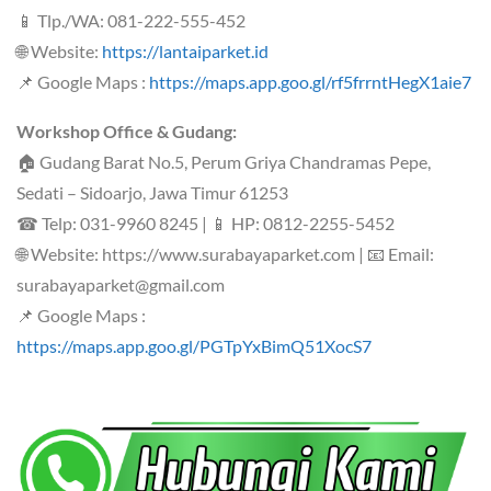
📱 Tlp./WA: 081-222-555-452
🌐 Website:
https://lantaiparket.id
📌 Google Maps :
https://maps.app.goo.gl/rf5frrntHegX1aie7
Workshop Office & Gudang:
🏠 Gudang Barat No.5, Perum Griya Chandramas Pepe,
Sedati – Sidoarjo, Jawa Timur 61253
☎ Telp: 031-9960 8245 | 📱 HP: 0812-2255-5452
🌐 Website: https://www.surabayaparket.com | 📧 Email:
surabayaparket@gmail.com
📌 Google Maps :
https://maps.app.goo.gl/PGTpYxBimQ51XocS7