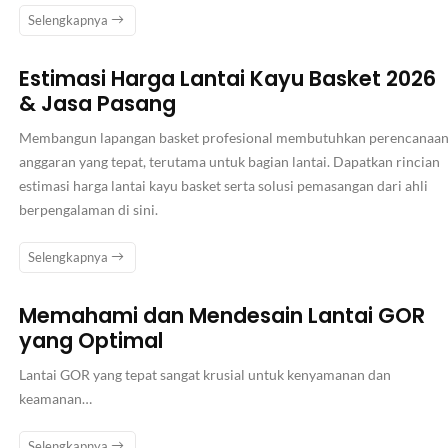
Selengkapnya
Estimasi Harga Lantai Kayu Basket 2026
& Jasa Pasang
Membangun lapangan basket profesional membutuhkan perencanaa
anggaran yang tepat, terutama untuk bagian lantai. Dapatkan rincian
estimasi harga lantai kayu basket serta solusi pemasangan dari ahli
berpengalaman di sini.
Selengkapnya
Memahami dan Mendesain Lantai GOR
yang Optimal
Lantai GOR yang tepat sangat krusial untuk kenyamanan dan
keamanan…
Selengkapnya