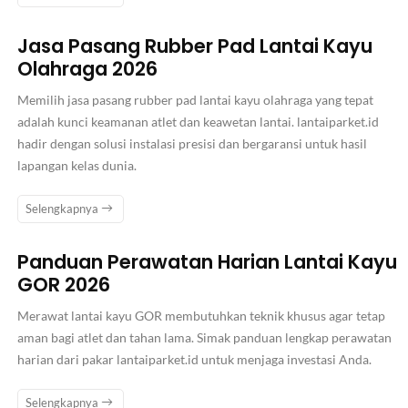
Jasa Pasang Rubber Pad Lantai Kayu
Olahraga 2026
Memilih jasa pasang rubber pad lantai kayu olahraga yang tepat
adalah kunci keamanan atlet dan keawetan lantai. lantaiparket.id
hadir dengan solusi instalasi presisi dan bergaransi untuk hasil
lapangan kelas dunia.
Selengkapnya
Panduan Perawatan Harian Lantai Kayu
GOR 2026
Merawat lantai kayu GOR membutuhkan teknik khusus agar tetap
aman bagi atlet dan tahan lama. Simak panduan lengkap perawatan
harian dari pakar lantaiparket.id untuk menjaga investasi Anda.
Selengkapnya