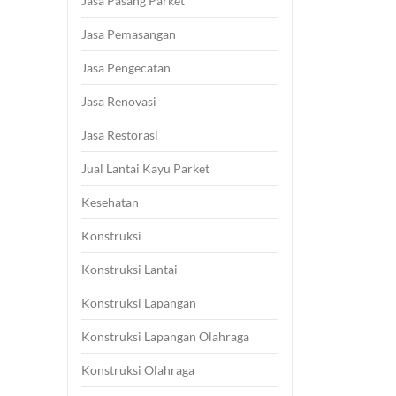
Jasa Pasang Parket
Jasa Pemasangan
Jasa Pengecatan
Jasa Renovasi
Jasa Restorasi
Jual Lantai Kayu Parket
Kesehatan
Konstruksi
Konstruksi Lantai
Konstruksi Lapangan
Konstruksi Lapangan Olahraga
Konstruksi Olahraga