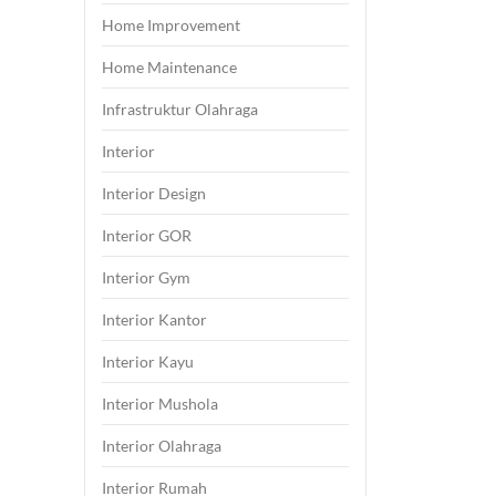
Home Improvement
Home Maintenance
Infrastruktur Olahraga
Interior
n
Interior Design
Interior GOR
Interior Gym
Interior Kantor
Interior Kayu
Interior Mushola
Interior Olahraga
Interior Rumah