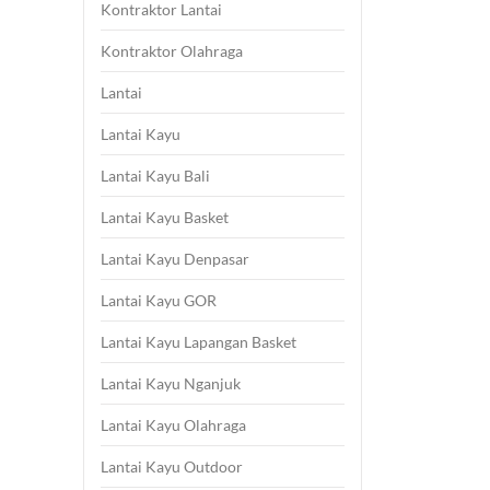
Kontraktor Lantai
Kontraktor Olahraga
Lantai
Lantai Kayu
Lantai Kayu Bali
Lantai Kayu Basket
Lantai Kayu Denpasar
Lantai Kayu GOR
Lantai Kayu Lapangan Basket
Lantai Kayu Nganjuk
Lantai Kayu Olahraga
Lantai Kayu Outdoor