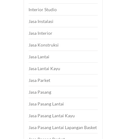
Interior Studio
Jasa Instalasi
Jasa Interior
Jasa Konstruksi
Jasa Lantai
Jasa Lantai Kayu
Jasa Parket
Jasa Pasang
Jasa Pasang Lantai
Jasa Pasang Lantai Kayu
Jasa Pasang Lantai Lapangan Basket