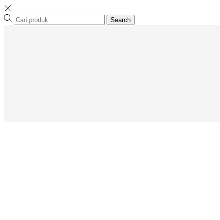
Search