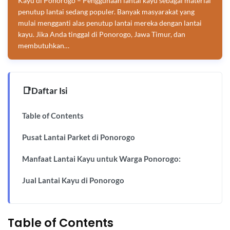
Kayu di Ponorogo – Penggunaan lantai kayu sebagai material
penutup lantai sedang populer. Banyak masyarakat yang
mulai mengganti alas penutup lantai mereka dengan lantai
kayu. Jika Anda tinggal di Ponorogo, Jawa Timur, dan
membutuhkan…
Daftar Isi
Table of Contents
Pusat Lantai Parket di Ponorogo
Manfaat Lantai Kayu untuk Warga Ponorogo:
Jual Lantai Kayu di Ponorogo
Table of Contents