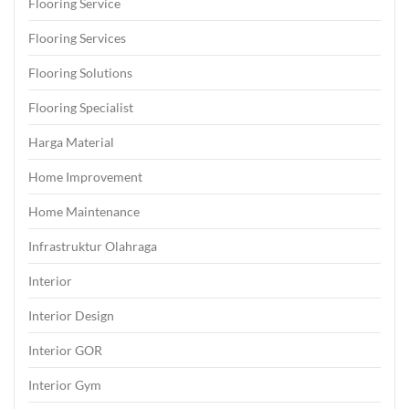
Flooring Service
Flooring Services
Flooring Solutions
Flooring Specialist
Harga Material
Home Improvement
Home Maintenance
Infrastruktur Olahraga
Interior
Interior Design
Interior GOR
Interior Gym