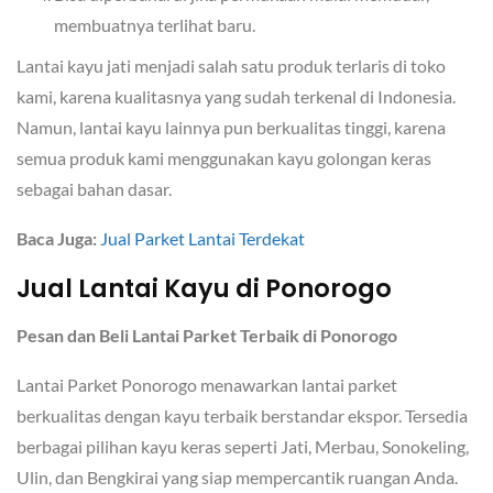
membuatnya terlihat baru.
Lantai kayu jati menjadi salah satu produk terlaris di toko
kami, karena kualitasnya yang sudah terkenal di Indonesia.
Namun, lantai kayu lainnya pun berkualitas tinggi, karena
semua produk kami menggunakan kayu golongan keras
sebagai bahan dasar.
Baca Juga:
Jual Parket Lantai Terdekat
Jual Lantai Kayu di Ponorogo
Pesan dan Beli Lantai Parket Terbaik di Ponorogo
Lantai Parket Ponorogo menawarkan lantai parket
berkualitas dengan kayu terbaik berstandar ekspor. Tersedia
berbagai pilihan kayu keras seperti Jati, Merbau, Sonokeling,
Ulin, dan Bengkirai yang siap mempercantik ruangan Anda.