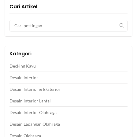
Cari Artikel
Kategori
Decking Kayu
Desain Interior
Desain Interior & Eksterior
Desain Interior Lantai
Desain Interior Olahraga
Desain Lapangan Olahraga
Desain Olahraga