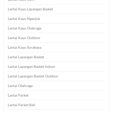
Lantai Kayu Lapangan Basket
Lantai Kayu Nganjuk
Lantai Kayu Olahraga
Lantai Kayu Outdoor
Lantai Kayu Surabaya
Lantai Lapangan Basket
Lantai Lapangan Basket Indoor
Lantai Lapangan Basket Outdoor
Lantai Olahraga
Lantai Parket
Lantai Parket Bali