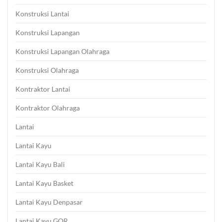
Konstruksi Lantai
Konstruksi Lapangan
Konstruksi Lapangan Olahraga
Konstruksi Olahraga
Kontraktor Lantai
Kontraktor Olahraga
Lantai
Lantai Kayu
Lantai Kayu Bali
Lantai Kayu Basket
Lantai Kayu Denpasar
Lantai Kayu GOR