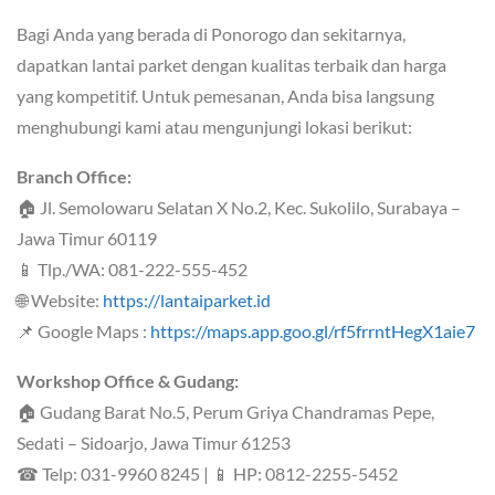
Bagi Anda yang berada di Ponorogo dan sekitarnya,
dapatkan lantai parket dengan kualitas terbaik dan harga
yang kompetitif. Untuk pemesanan, Anda bisa langsung
menghubungi kami atau mengunjungi lokasi berikut:
Branch Office:
🏠 Jl. Semolowaru Selatan X No.2, Kec. Sukolilo, Surabaya –
Jawa Timur 60119
📱 Tlp./WA: 081-222-555-452
🌐 Website:
https://lantaiparket.id
📌 Google Maps :
https://maps.app.goo.gl/rf5frrntHegX1aie7
Workshop Office & Gudang:
🏠 Gudang Barat No.5, Perum Griya Chandramas Pepe,
Sedati – Sidoarjo, Jawa Timur 61253
☎ Telp: 031-9960 8245 | 📱 HP: 0812-2255-5452