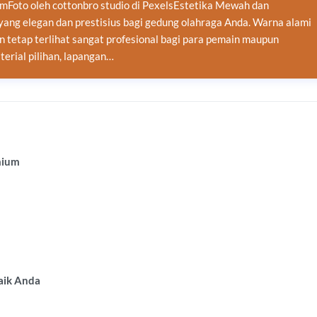
mFoto oleh cottonbro studio di PexelsEstetika Mewah dan
yang elegan dan prestisius bagi gedung olahraga Anda. Warna alami
tetap terlihat sangat profesional bagi para pemain maupun
erial pilihan, lapangan…
mium
baik Anda