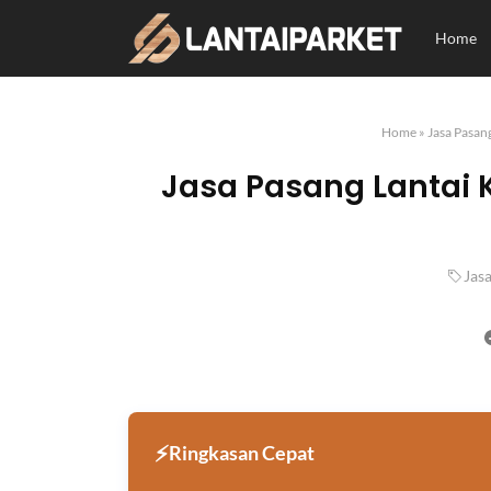
Home
Home
»
Jasa Pasan
Jasa Pasang Lantai K
Jas
Ringkasan Cepat