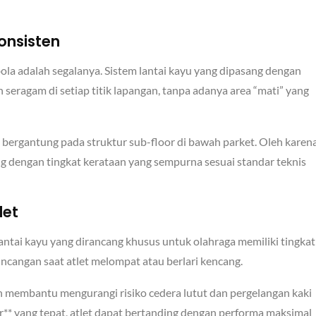
onsisten
ola adalah segalanya. Sistem lantai kayu yang dipasang dengan
ragam di setiap titik lapangan, tanpa adanya area “mati” yang
ergantung pada struktur sub-floor di bawah parket. Oleh karen
ng dengan tingkat kerataan yang sempurna sesuai standar teknis
let
antai kayu yang dirancang khusus untuk olahraga memiliki tingkat
ncangan saat atlet melompat atau berlari kencang.
n membantu mengurangi risiko cedera lutut dan pergelangan kaki
r** yang tepat, atlet dapat bertanding dengan performa maksimal