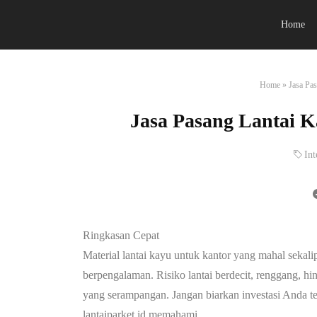
Home
Home
»
Jasa Pas
Jasa Pasang Lantai Ka
Int
Ringkasan Cepat
Material lantai kayu untuk kantor yang mahal sekal
berpengalaman. Risiko lantai berdecit, renggang, hin
yang serampangan. Jangan biarkan investasi Anda t
lantaiparket.id memahami…