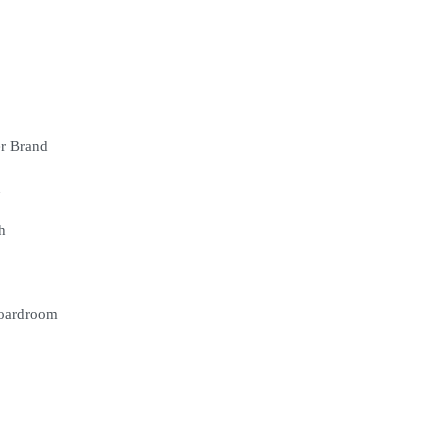
er Brand
n
h
Boardroom