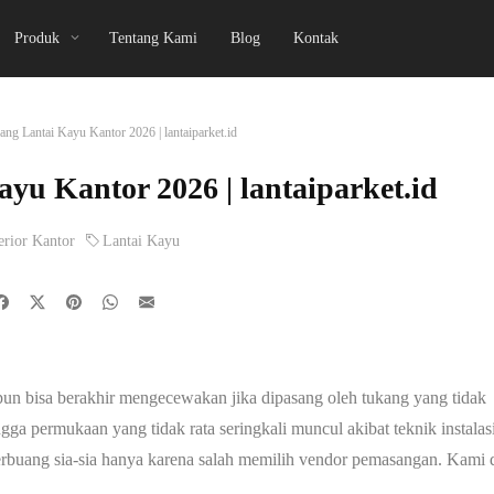
Produk
Tentang Kami
Blog
Kontak
ang Lantai Kayu Kantor 2026 | lantaiparket.id
yu Kantor 2026 | lantaiparket.id
erior Kantor
Lantai Kayu
ipun bisa berakhir mengecewakan jika dipasang oleh tukang yang tidak
gga permukaan yang tidak rata seringkali muncul akibat teknik instalas
erbuang sia-sia hanya karena salah memilih vendor pemasangan. Kami 