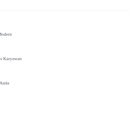
 Modern
as Karyawan
 Anda