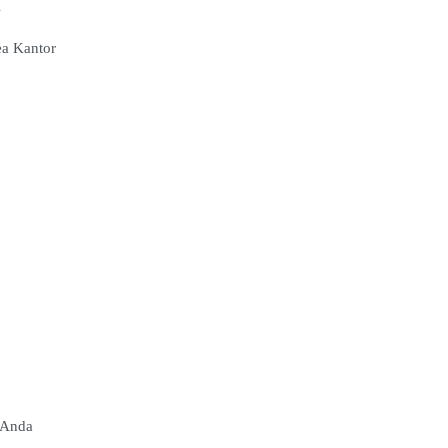
l
ea Kantor
 Anda