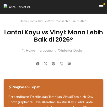
Home
»
Lantai Kayu vs Vinyl: Mana Lebih Baik di 2026?
Lantai Kayu vs Vinyl: Mana Lebih
Baik di 2026?
Home Improvement
Interior Design
Ringkasan Cepat
Perbandingan Estetika dan Tampilan VisualFoto oleh Ksw
Photographer di PexelsKeaslian Tekstur Kayu Solid Lantai