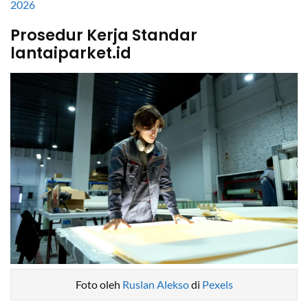
2026
Prosedur Kerja Standar
lantaiparket.id
Foto oleh
Ruslan Alekso
di
Pexels