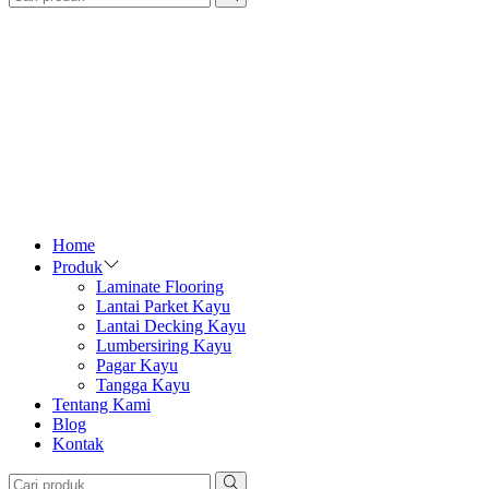
Home
Produk
Laminate Flooring
Lantai Parket Kayu
Lantai Decking Kayu
Lumbersiring Kayu
Pagar Kayu
Tangga Kayu
Tentang Kami
Blog
Kontak