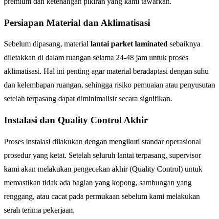
premium dan ketenangan pikiran yang kami tawarkan.
Persiapan Material dan Aklimatisasi
Sebelum dipasang, material
lantai parket laminated
sebaiknya
diletakkan di dalam ruangan selama 24-48 jam untuk proses
aklimatisasi. Hal ini penting agar material beradaptasi dengan suhu
dan kelembapan ruangan, sehingga risiko pemuaian atau penyusutan
setelah terpasang dapat diminimalisir secara signifikan.
Instalasi dan Quality Control Akhir
Proses instalasi dilakukan dengan mengikuti standar operasional
prosedur yang ketat. Setelah seluruh lantai terpasang, supervisor
kami akan melakukan pengecekan akhir (Quality Control) untuk
memastikan tidak ada bagian yang kopong, sambungan yang
renggang, atau cacat pada permukaan sebelum kami melakukan
serah terima pekerjaan.