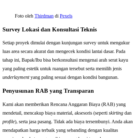
Foto oleh
Thirdman
di
Pexels
Survey Lokasi dan Konsultasi Teknis
Setiap proyek dimulai dengan kunjungan survey untuk mengukur
luas area secara akurat dan mengecek kondisi lantai dasar. Pada
tahap ini, Bapak/Ibu bisa berkonsultasi mengenai arah serat kayu
yang paling estetik untuk ruangan tersebut serta memilih jenis
underlayment
yang paling sesuai dengan kondisi bangunan.
Penyusunan RAB yang Transparan
Kami akan memberikan Rencana Anggaran Biaya (RAB) yang
mendetail, mencakup biaya material, aksesoris (seperti
skirting
dan
profile
), serta jasa pasang. Tidak ada biaya tersembunyi. Anda akan
mendapatkan harga terbaik yang sebanding dengan kualitas