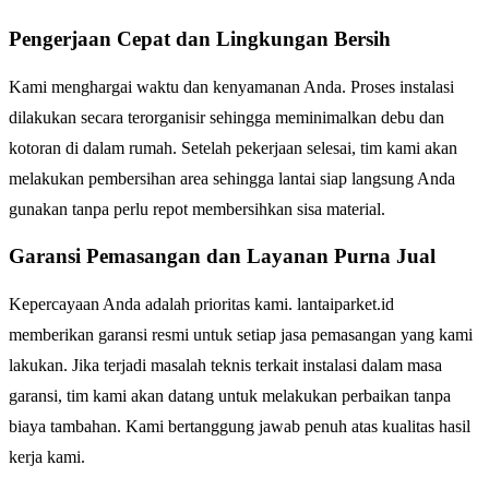
Pengerjaan Cepat dan Lingkungan Bersih
Kami menghargai waktu dan kenyamanan Anda. Proses instalasi
dilakukan secara terorganisir sehingga meminimalkan debu dan
kotoran di dalam rumah. Setelah pekerjaan selesai, tim kami akan
melakukan pembersihan area sehingga lantai siap langsung Anda
gunakan tanpa perlu repot membersihkan sisa material.
Garansi Pemasangan dan Layanan Purna Jual
Kepercayaan Anda adalah prioritas kami. lantaiparket.id
memberikan garansi resmi untuk setiap jasa pemasangan yang kami
lakukan. Jika terjadi masalah teknis terkait instalasi dalam masa
garansi, tim kami akan datang untuk melakukan perbaikan tanpa
biaya tambahan. Kami bertanggung jawab penuh atas kualitas hasil
kerja kami.