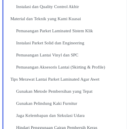
Instalasi dan Quality Control Akhir
Material dan Teknik yang Kami Kuasai
Pemasangan Parket Laminated Sistem Klik
Instalasi Parket Solid dan Engineering
Pemasangan Lantai Vinyl dan SPC
Pemasangan Aksesoris Lantai (Skirting & Profile)
Tips Merawat Lantai Parket Laminated Agar Awet
Gunakan Metode Pembersihan yang Tepat
Gunakan Pelindung Kaki Furnitur
Jaga Kelembapan dan Sirkulasi Udara
Hindari Penggunaan Cairan Pembersih Keras