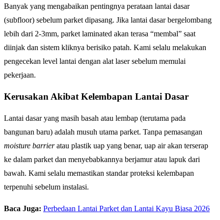
Banyak yang mengabaikan pentingnya perataan lantai dasar
(subfloor) sebelum parket dipasang. Jika lantai dasar bergelombang
lebih dari 2-3mm, parket laminated akan terasa “membal” saat
diinjak dan sistem kliknya berisiko patah. Kami selalu melakukan
pengecekan level lantai dengan alat laser sebelum memulai
pekerjaan.
Kerusakan Akibat Kelembapan Lantai Dasar
Lantai dasar yang masih basah atau lembap (terutama pada
bangunan baru) adalah musuh utama parket. Tanpa pemasangan
moisture barrier
atau plastik uap yang benar, uap air akan terserap
ke dalam parket dan menyebabkannya berjamur atau lapuk dari
bawah. Kami selalu memastikan standar proteksi kelembapan
terpenuhi sebelum instalasi.
Baca Juga:
Perbedaan Lantai Parket dan Lantai Kayu Biasa 2026