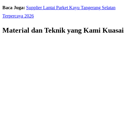
Baca Juga:
Supplier Lantai Parket Kayu Tangerang Selatan
Terpercaya 2026
Material dan Teknik yang Kami Kuasai