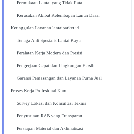
Permukaan Lantai yang Tidak Rata
Kerusakan Akibat Kelembapan Lantai Dasar
Keunggulan Layanan lantaiparket.id
Tenaga Ahli Spesialis Lantai Kayu
Peralatan Kerja Modern dan Presisi
Pengerjaan Cepat dan Lingkungan Bersih
Garansi Pemasangan dan Layanan Purna Jual
Proses Kerja Profesional Kami
Survey Lokasi dan Konsultasi Teknis
Penyusunan RAB yang Transparan
Persiapan Material dan Aklimatisasi