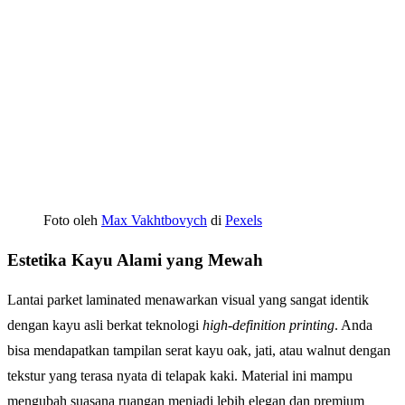
Foto oleh
Max Vakhtbovych
di
Pexels
Estetika Kayu Alami yang Mewah
Lantai parket laminated menawarkan visual yang sangat identik
dengan kayu asli berkat teknologi
high-definition printing
. Anda
bisa mendapatkan tampilan serat kayu oak, jati, atau walnut dengan
tekstur yang terasa nyata di telapak kaki. Material ini mampu
mengubah suasana ruangan menjadi lebih elegan dan premium