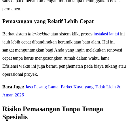
saus dapat dibersihkan dengan mudah tanpa meninggalkan bekas
permanen.
Pemasangan yang Relatif Lebih Cepat
Berkat sistem
interlocking
atau sistem klik, proses
instalasi lantai
ini
jauh lebih cepat dibandingkan keramik atau batu alam. Hal ini
sangat menguntungkan bagi Anda yang ingin melakukan renovasi
cepat tanpa harus mengosongkan rumah dalam waktu lama.
Efisiensi waktu ini juga berarti penghematan pada biaya tukang atau
operasional proyek.
Baca Juga:
Jasa Pasang Lantai Parket Kayu yang Tidak Licin &
Aman 2026
Risiko Pemasangan Tanpa Tenaga
Spesialis