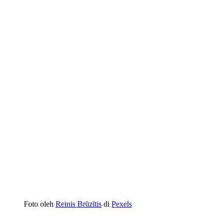
Foto oleh
Reinis Brūzītis
di
Pexels