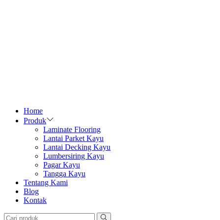
Home
Produk
Laminate Flooring
Lantai Parket Kayu
Lantai Decking Kayu
Lumbersiring Kayu
Pagar Kayu
Tangga Kayu
Tentang Kami
Blog
Kontak