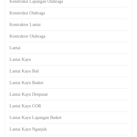
Konstruksi Lapangan Olahraga
Konstruksi Olahraga
Kontraktor Lantai
Kontraktor Olahraga
Lantai
Lantai Kayu
Lantai Kayu Bali
Lantai Kayu Basket
Lantai Kayu Denpasar
Lantai Kayu GOR
Lantai Kayu Lapangan Basket
Lantai Kayu Nganjuk