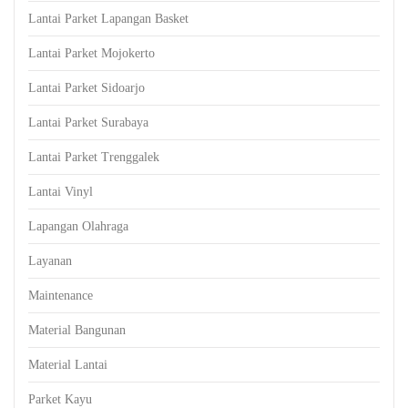
Lantai Parket Lapangan Basket
Lantai Parket Mojokerto
Lantai Parket Sidoarjo
Lantai Parket Surabaya
Lantai Parket Trenggalek
Lantai Vinyl
Lapangan Olahraga
Layanan
Maintenance
Material Bangunan
Material Lantai
Parket Kayu