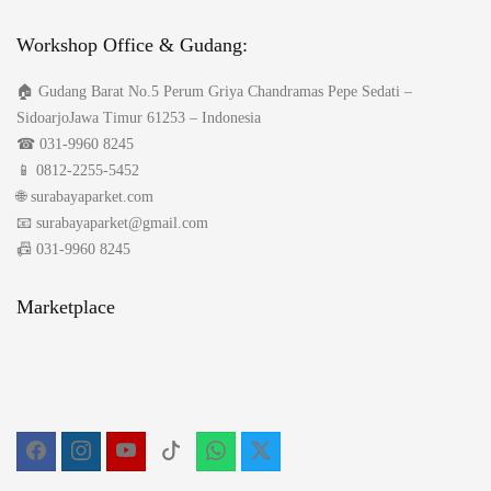
Workshop Office & Gudang:
🏠 Gudang Barat No.5 Perum Griya Chandramas Pepe Sedati –
SidoarjoJawa Timur 61253 – Indonesia
☎ 031-9960 8245
📱 0812-2255-5452
🌐 surabayaparket.com
📧 surabayaparket@gmail.com
📠 031-9960 8245
Marketplace