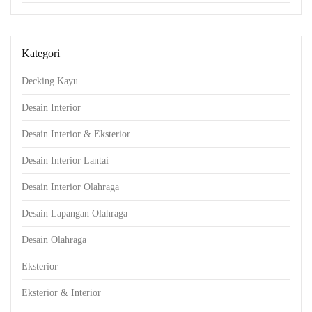
Kategori
Decking Kayu
Desain Interior
Desain Interior & Eksterior
Desain Interior Lantai
Desain Interior Olahraga
Desain Lapangan Olahraga
Desain Olahraga
Eksterior
Eksterior & Interior