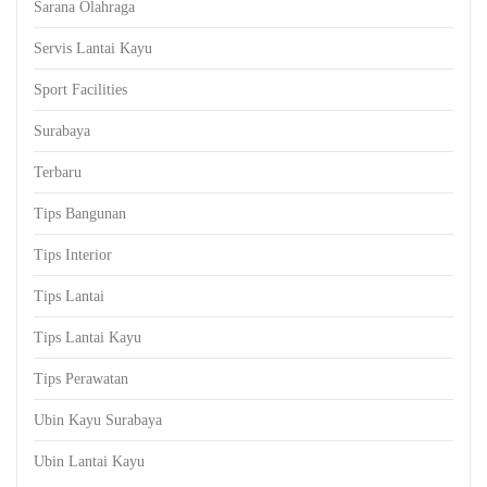
Sarana Olahraga
Servis Lantai Kayu
Sport Facilities
Surabaya
Terbaru
Tips Bangunan
Tips Interior
Tips Lantai
Tips Lantai Kayu
Tips Perawatan
Ubin Kayu Surabaya
Ubin Lantai Kayu