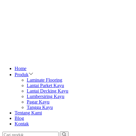
Home
Produk
Laminate Flooring
Lantai Parket Kayu
Lantai Decking Kayu
Lumbersiring Kayu
Pagar Kayu
Tangga Kayu
Tentang Kami
Blog
Kontak