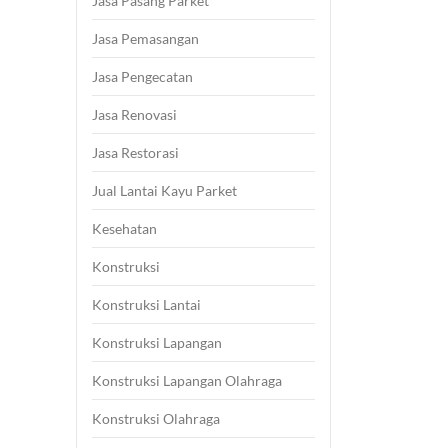
Jasa Pasang Parket
Jasa Pemasangan
Jasa Pengecatan
Jasa Renovasi
Jasa Restorasi
Jual Lantai Kayu Parket
Kesehatan
Konstruksi
Konstruksi Lantai
Konstruksi Lapangan
Konstruksi Lapangan Olahraga
Konstruksi Olahraga